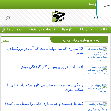
بـیتوتــه
وستی
منو
خانه
اخبار داغ
تازه ها
تبلیغات در بیتوته
درباره ما
ت
تازه های بیماری و راه درمان
بیشتر »
12 بیماری که می تواند باعث کم آبی در بزرگسالان
شود
اقدامات ضروری پس از گاز گرفتگی موش
زندگی دوباره با آنژیوپلاستی کاروتید؛ خداحافظی با
سکته مغزی
کنه ها چیستند و چه بیماری هایی را منتقل می کنند؟