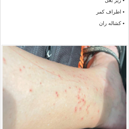
• زیر بغل
• اطراف کمر
• کشاله ران