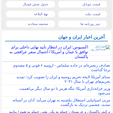
قیمت موبایل
جدول پخش فوتبال
قیمت تبلت
نهج البلاغه
تیتر روزنامه ها
صحیفه سجادیه
آخرین اخبار ایران و جهان
اکسیوس: ایران در انتظار تأیید نهایی داخلی برای
توافق با عمان و آمریکا / احتمال سفر عراقچی به
پاکستان
تصادف زنجیره‌ای در جاده سلماس - ارومیه ۶ فوتی و ۵ مصدوم
برجا گذاشت
سنای آمریکا لایحه تحریم روسیه و ایران را تصویب کرد؛ تمدید
تحریم‌های تهران تا سال ۲۰۳۱
وزیر خزانه‌داری آمریکا: تنگه هرمز تا دو سال دیگر بی‌اهمیت
می‌شود
مربی اسپانیایی استقلال یکشنبه به تهران می‌آید؛ آدان در آستانه
تمدید، چشمی نزدیک به بازگشت
ترکیه، پاکستان و عربستان: حمله به یکی یعنی حمله به همه / بیانیه