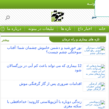
بـیتوتــه
منو
خانه
اخبار داغ
تازه ها
تبلیغات در بیتوته
درباره ما
ت
تازه های بیماری و راه درمان
بیشتر »
نور خورشید و دشمن خاموش چشمان شما؛ آفتاب
سوختگی چشم چیست؟
12 بیماری که می تواند باعث کم آبی در بزرگسالان
شود
اقدامات ضروری پس از گاز گرفتگی موش
زندگی دوباره با آنژیوپلاستی کاروتید؛ خداحافظی با
سکته مغزی