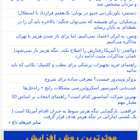
و مردان مشخص شد
دستمزد باورنکردنی جنپو در یونان؛ یک‌هفتم قرارداد با استقلال!
پزشکیان: برای همیشه که نمی‌توان جنگید؛ بالاخره باید آن را در
نقطه‌ای به پایان رساند
ونس: به ایران اعتماد نمی‌کنیم، اما برای باز شدن هرمز با تهران
مذاکره می‌کنیم
ذوالقدر: تا آمریکا رفتارش را اصلاح نکند، تنگه هرمز باز نمی‌شود|
عمان: مذاکرات مثبت ادامه دارد
راهنمای خرید تجهیزات پزشکی برای مطب و کلینیک؛ نکاتی که باید
بدانید
بروکر ویندزور چیست؟ معرفی ساده برای شروع
عیب‌یابی کمپرسور اسکرو|بررسی مشکلات رایج + راه‌حل‌ها
بهترین شرکت آسانسور کدام است؟ راهنمای انتخاب بر اساس 10
معیار مهم
عراقچی: بازگشایی تنگه هرمز منوط به جبران اقدام آمریکا است |
یک کشتی اماراتی در تنگه هرمز هدف قرار گرفت
سایر خبرهای داغ »