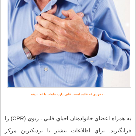
به‌ فردی كه‌ علايم‌ ايست‌ قلبی دارد، مايعات‌ يا غذا ندهيد
به‌ همراه‌ اعضاي‌ خانواده‌تان‌ احياي‌ قلبي‌ ـ ريوي‌ (CPR) را
فرابگيريد. براي‌ اطلاعات‌ بيشتر با نزديكترين‌ مركز