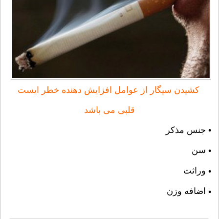
کشیدن سیگار از عوامل افزایش دهنده خطر ایست
قلبی می باشد
• جنس مذکر
سن
•
وراثت
•
اضافه وزن
•