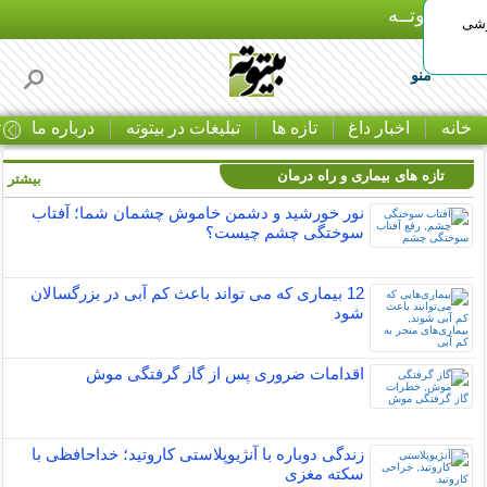
بـیتوتــه
وشی
منو
خانه
اخبار داغ
تازه ها
تبلیغات در بیتوته
درباره ما
ت
تازه های بیماری و راه درمان
بیشتر »
نور خورشید و دشمن خاموش چشمان شما؛ آفتاب
سوختگی چشم چیست؟
12 بیماری که می تواند باعث کم آبی در بزرگسالان
شود
اقدامات ضروری پس از گاز گرفتگی موش
زندگی دوباره با آنژیوپلاستی کاروتید؛ خداحافظی با
سکته مغزی