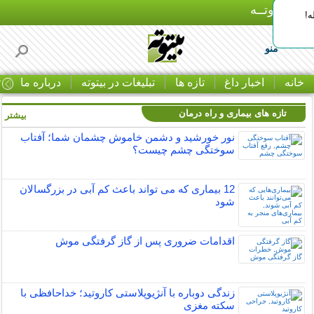
بـیتوتــه
ه!
منو
خانه
اخبار داغ
تازه ها
تبلیغات در بیتوته
درباره ما
ت
تازه های بیماری و راه درمان
بیشتر »
نور خورشید و دشمن خاموش چشمان شما؛ آفتاب
سوختگی چشم چیست؟
12 بیماری که می تواند باعث کم آبی در بزرگسالان
شود
اقدامات ضروری پس از گاز گرفتگی موش
زندگی دوباره با آنژیوپلاستی کاروتید؛ خداحافظی با
سکته مغزی