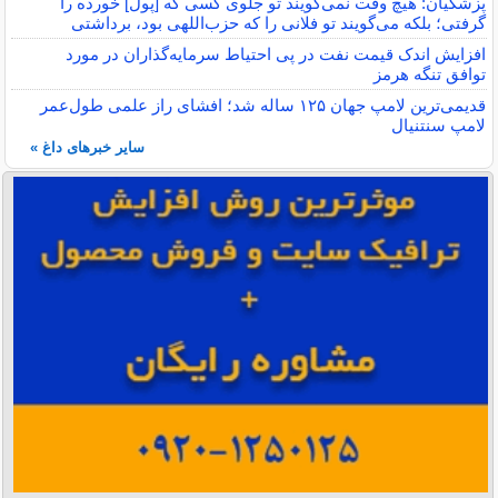
پزشکیان: هیچ وقت نمی‌گویند تو جلوی کسی که [پول] خورده را
گرفتی؛ بلکه می‌گویند تو فلانی را که حزب‌اللهی بود، برداشتی
افزایش اندک قیمت نفت در پی احتیاط سرمایه‌گذاران در مورد
توافق تنگه هرمز
قدیمی‌ترین لامپ جهان ۱۲۵ ساله شد؛ افشای راز علمی طول‌عمر
لامپ سنتنیال
سایر خبرهای داغ »