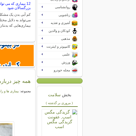
12 بیماری که می تو
روانشناسی
بزرگسالان شود
کم آبی بدن یک مشکل
زناشویی
می‌تواند به دلایل مخت
آشپزی و تغذیه
بیماری‌هایی که بدنت
کودکان و والدین
مذهبی
کامپیوتر و اینترنت
علمی
ورزش
مجله خودرو
همه چیز درباره
بیماری ها و را
مجموعه:
بخش
سلامت
( مروری بر گذشته )