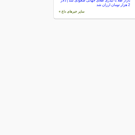
بازار طلا با لیدری طلای جهانی صعودی شد | دلار
2 هزار تومان ارزان شد
سایر خبرهای داغ »