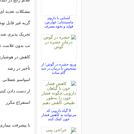
علائم رایج در ابت
مشکلات تغذیه ای
آشنایی با داروی
ماسیتنتان؛ عوارض،
گریه غیر قابل تو
فواید و نحوه مصرف
تحریک پذیری شدی
تب بدون علامت ع
کاهش در هوشیار
ورود حشره در گوش؛ از
تأخیر در رشد
تشخیص تا درمان در چند
گام ساده
اسپاسم عضلانی
از دست دادن کنت
استفراغ مکرر
9 گیاه دارویی که
می‌توانند به کاهش فشار
خون کمک کنند
با پیشرفت بیماری