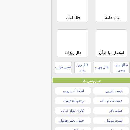
فال حافظ
فال انبیاء
استخاره با قرآن
فال روزانه
طالع بینی
فال روز
فال چوب
تعبیر خواب
هندی
تولد
سرویس ها
قیمت خودرو
اطلاعات دارویی
قیمت طلا و سکه
ویدئوهای فوتبال
قیمت دلار
کالری مواد غذایی
قیمت موبایل
جدول پخش فوتبال