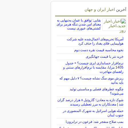
آخرین
اخبار ایران و جهان
بقایی: توافق با عمان به‌تنهایی به
معنای امن شدن تنگه هرمز برای
کشتی‌های عبوری نیست
آمریکا تحریم‌های اعمال‌شده علیه شرکت
هواپیمایی فلای بغداد را حذف کرد
نحوه محاسبه قیمت نقره دست دوم
خرید تتر با قیمت جهانگیری
نرم‌افزار حسابداری ابری چیست؟ + جدول
1405 مزایا، مقایسه با نرم‌افزارهای سنتی و
راهنمای مهاجرت
ریزش موی سگ نشانه چیست؟ ۷ دلیل مهم که
باید بدانید
چگونه عطرهای فصلی و مناسبتی تولید
می‌شوند؟
شوک تازه به معادن؛ گازوئیل ۸ هزار درصد گران
شد | معدنکاران به مرز تعطیلی رسیدند
حمله هوایی اسرائیل به شهرک المنصوری در
جنوب لبنان
بمب صلاح منفجر شد: فرعون در ترابزون!