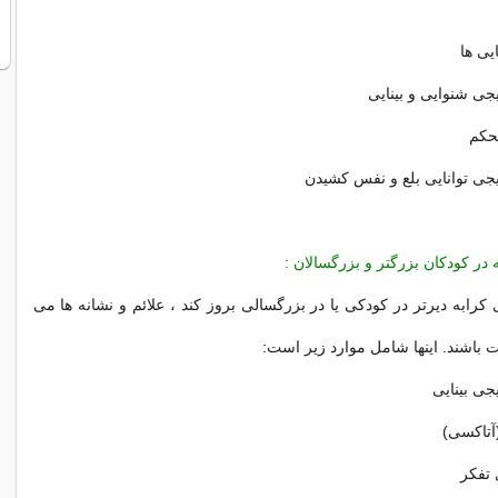
یی ها
جی شنوایی و بینایی
حکم
جی توانایی بلع و نفس کشیدن
 در
کودکان بزرگتر و بزرگسالان :
کرابه دیرتر در کودکی یا در بزرگسالی بروز کند ، علائم و نشانه ها می
وت باشند. اینها شامل موارد زیر است:
جی بینایی
آتاکسی)
تفکر