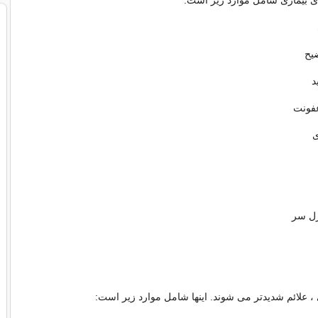
دای بیماری شامل موارد زیر است:
ضیح
د
فونت
ی
رل سر
 ، علائم شدیدتر می شوند. اینها شامل موارد زیر است: