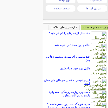
قیمت تبلت
نهج البلاغه
تیتر روزنامه ها
صحیفه سجادیه
پـربیننده های سلامت
تـازه ترین های سلامت
چند سال از عمرتان را كم كرده‌ايد؟
حال و روز کبدتان را خوب کنید
چند توصیه برای تقویت سیستم دفاعی
بدن
دلايل مهم خون دماغ شدن
این نوشیدنی، دشمن سرطان های دهان
است
همه چیز درباره دررفتگی استخوان/
پاسخ به سوالات متداول
سرماخوردگی چند روز مسری است؟
همه چیز درباره دوره انتقال ویروس!