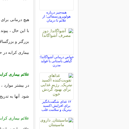
همه‌چیز درباره
هولوپروزنسفالی؛ از
هیچ درمانی برای 
علائم تا درمان
با این حال ، پیون
بزرگتر و بزرگسال
بیماری کرابه در حدود 1 از 100000 نفر در ایالات متح
خواص درمانی آشواگاندا؛
گیاهی باستانی با فواید
مدرن
علائم بیماری کرابه
شود. آنها به تدری
۱۲ غذای شگفت‌انگیز
برای افزایش اکسید
نیتریک و سلامت قلب
علائم بیماری کرابه