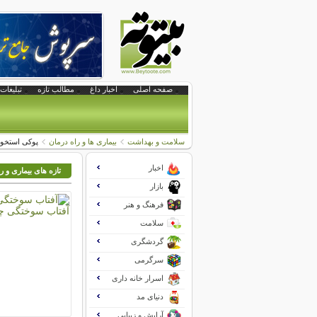
صفحه اصلی
اخبار داغ
مطالب تازه
تبلیغات 
سلامت و بهداشت
بیماری ها و راه درمان
پوکی استخوان و 6 باور 
اخبار
تازه های بیماری و ر
بازار
فرهنگ و هنر
سلامت
گردشگری
سرگرمی
اسرار خانه داری
دنیای مد
آرایش و زیبایی