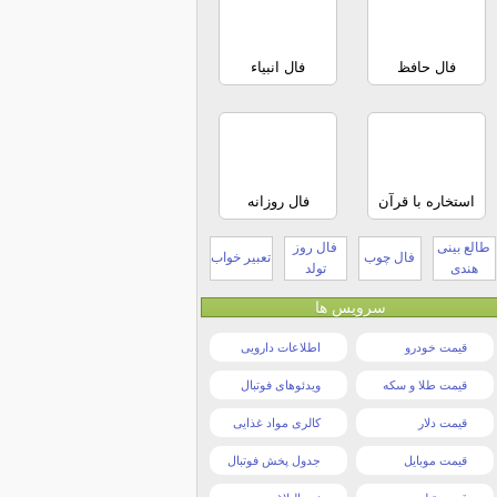
فال حافظ
فال انبیاء
استخاره با قرآن
فال روزانه
طالع بینی
فال روز
فال چوب
تعبیر خواب
هندی
تولد
سرویس ها
قیمت خودرو
اطلاعات دارویی
قیمت طلا و سکه
ویدئوهای فوتبال
قیمت دلار
کالری مواد غذایی
قیمت موبایل
جدول پخش فوتبال