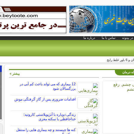
در بیتوته
تماس با ما
درباره ما
غلط رایج
اه درمان
بیشتر »
12 بیماری که می تواند باعث کم آبی در
بزرگسالان شود
اقدامات ضروری پس از گاز گرفتگی موش
زندگی دوباره با آنژیوپلاستی کاروتید؛
خداحافظی با سکته مغزی
کنه ها چیستند و چه بیماری هایی را منتقل