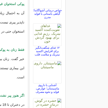
پوکی استخوان فر
خواص درمانی آشواگاندا؛
آن به احتمال زیا
گیاهی باستانی با فواید
مدرن
ناپذیر پیری نیست
استخوان حتی در س
۱۲ غذای شگفت‌انگیز
فقط زنان به پوکی
برای افزایش اکسید
نیتریک و سلامت قلب
خیر گفت. زنان بیش
است.
آشنایی با داروی
ماسیتنتان؛ عوارض،
فواید و نحوه مصرف
اگر هنوز پیر نشده