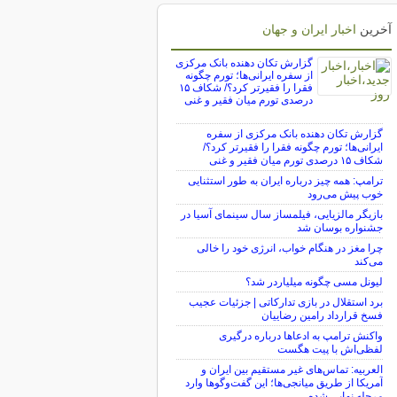
آخرین
اخبار ایران و جهان
گزارش تکان‌ دهنده بانک مرکزی
از سفره ایرانی‌ها؛ تورم چگونه
فقرا را فقیرتر کرد؟/ شکاف ۱۵
درصدی تورم میان فقیر و غنی
گزارش تکان‌ دهنده بانک مرکزی از سفره
ایرانی‌ها؛ تورم چگونه فقرا را فقیرتر کرد؟/
شکاف ۱۵ درصدی تورم میان فقیر و غنی
ترامپ: همه چیز درباره ایران به طور استثنایی
خوب پیش می‌رود
بازیگر مالزیایی، فیلمساز سال سینمای آسیا در
جشنواره بوسان شد
چرا مغز در هنگام خواب، انرژی خود را خالی
می‌کند
لیونل مسی چگونه میلیاردر شد؟
برد استقلال در بازی تدارکاتی | جزئیات عجیب
فسخ قرارداد رامین رضاییان
واکنش ترامپ به ادعاها درباره درگیری
لفظی‌اش با پیت هگست
العربیه: تماس‌های غیر مستقیم بین ایران و
آمریکا از طریق میانجی‌ها؛ این گفت‌و‌گو‌ها وارد
مرحله نهایی شده