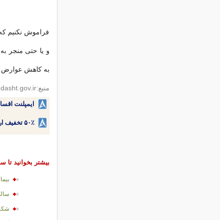
فراموش نکنیم که 
و یا حتی منجر به
به کاهش عوارض ا
منبع:iec.behdasht.gov.ir
ایمپلنت اقسا
۵۰٪ تخفیف ارتودنسی دندان اقساطی بدون نیاز به چک یا سفته!
بیشتر بخوانید تا سا
بیم
سال
شکست