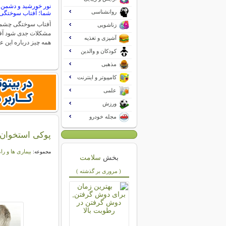
نور خورشید و دشمن
روانشناسی
شما؛ آفتاب سوختگ
آفتاب سوختگی چشم م
زناشویی
مشکلات جدی شود آ
آشپزی و تغذیه
همه چیز درباره این 
کودکان و والدین
مذهبی
کامپیوتر و اینترنت
علمی
ورزش
مجله خودرو
پوکی استخوان و 6 باور غلط 
بیماری ها و را
مجموعه:
بخش
سلامت
( مروری بر گذشته )