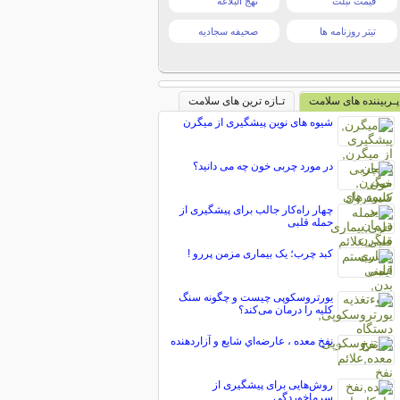
قیمت تبلت
نهج البلاغه
تیتر روزنامه ها
صحیفه سجادیه
پـربیننده های سلامت
تـازه ترین های سلامت
شیوه های نوین پیشگیری از میگرن
در مورد چربی خون چه می دانید؟
چهار راه‌کار جالب برای پیشگیری از
حمله قلبی
کبد چرب؛ یک بیماری مزمن ‌پررو !
یورتروسکوپی چیست و چگونه سنگ
کلیه را درمان می‌کند؟
نفخ معده ، عارضه‌اي شايع و آزاردهنده
روش‌هایی برای پیشگیری از
سرماخوردگی