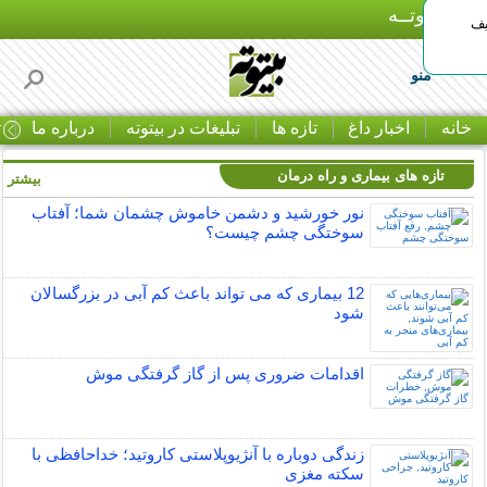
بـیتوتــه
یف
منو
خانه
اخبار داغ
تازه ها
تبلیغات در بیتوته
درباره ما
ت
تازه های بیماری و راه درمان
بیشتر »
نور خورشید و دشمن خاموش چشمان شما؛ آفتاب
سوختگی چشم چیست؟
12 بیماری که می تواند باعث کم آبی در بزرگسالان
شود
اقدامات ضروری پس از گاز گرفتگی موش
زندگی دوباره با آنژیوپلاستی کاروتید؛ خداحافظی با
سکته مغزی