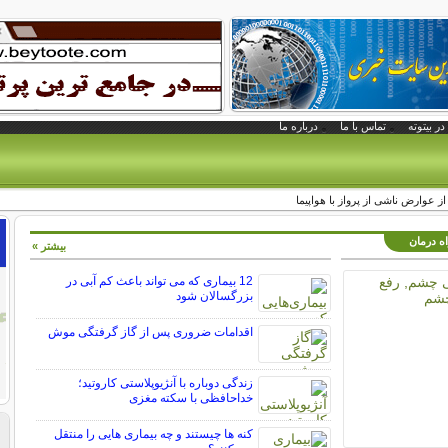
در بیتوته
تماس با ما
درباره ما
 عوارض ناشی از پرواز با هواپیما
اه درمان
بیشتر »
12 بیماری که می تواند باعث کم آبی در
بزرگسالان شود
اقدامات ضروری پس از گاز گرفتگی موش
زندگی دوباره با آنژیوپلاستی کاروتید؛
خداحافظی با سکته مغزی
کنه ها چیستند و چه بیماری هایی را منتقل