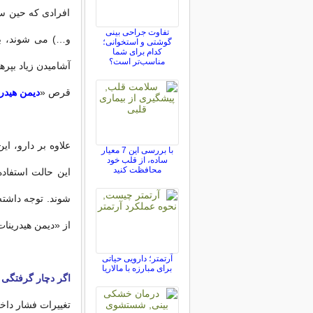
افرادی که حین سف
تفاوت جراحی بینی
و…) می شوند، ب
گوشتی و استخوانی؛
کدام برای شما
مناسب‌تر است؟
آشامیدن زیاد بپر
قرص «
دیمن هیدر
علاوه بر دارو، ا
با بررسی این 7 معیار
ساده، از قلب خود
محافظت کنید
این حالت استفاد
از «دیمن هیدرینات
آرتمتر؛ دارویی حیاتی
برای مبارزه با مالاریا
اگر دچار گرفتگ
تغییرات فشار داخ