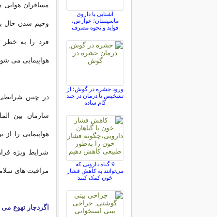
مسافران هوایی می
آشنایی با داروی
ماسیتنتان؛ عوارض،
وخیم شدن حال بر
فواید و نحوه مصرف
فرد را به خطر 
هواپیمایی می شود
ورود حشره در گوش؛ از
تشخیص تا درمان در چند
در چنین شرایطی 
گام ساده
سازمان بین الم
هواپیمایی را از 
شرایط ویژه فراه
9 گیاه دارویی که
مراقبت های سلام
می‌توانند به کاهش فشار
خون کمک کنند
اگردچار تهوع می