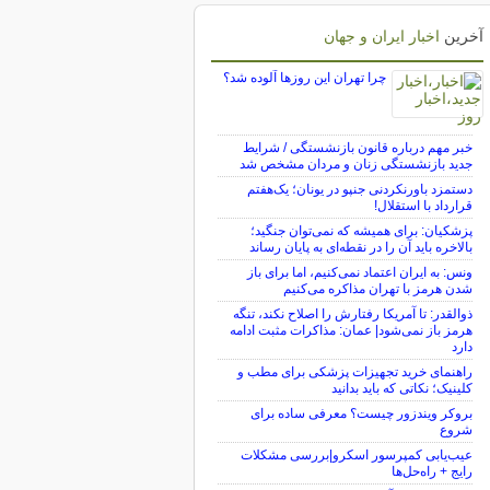
آخرین
اخبار ایران و جهان
چرا تهران این روزها آلوده شد؟
خبر مهم درباره قانون بازنشستگی / شرایط
جدید بازنشستگی زنان و مردان مشخص شد
دستمزد باورنکردنی جنپو در یونان؛ یک‌هفتم
قرارداد با استقلال!
پزشکیان: برای همیشه که نمی‌توان جنگید؛
بالاخره باید آن را در نقطه‌ای به پایان رساند
ونس: به ایران اعتماد نمی‌کنیم، اما برای باز
شدن هرمز با تهران مذاکره می‌کنیم
ذوالقدر: تا آمریکا رفتارش را اصلاح نکند، تنگه
هرمز باز نمی‌شود| عمان: مذاکرات مثبت ادامه
دارد
راهنمای خرید تجهیزات پزشکی برای مطب و
کلینیک؛ نکاتی که باید بدانید
بروکر ویندزور چیست؟ معرفی ساده برای
شروع
عیب‌یابی کمپرسور اسکرو|بررسی مشکلات
رایج + راه‌حل‌ها