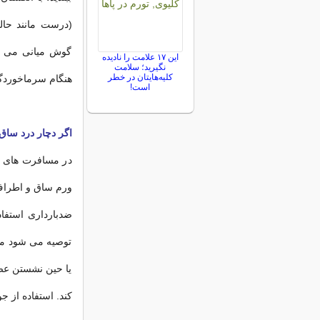
(درست مانند حالت
گوش میانی می شو
این ۱۷ علامت را نادیده
نگیرید؛ سلامت
کلیه‌هایتان در خطر
هنگام سرماخوردگ
است!
اگر دچار درد ساق
در مسافرت های ط
ورم ساق و اطراف 
ضدبارداری استفاده
توصیه می شود مسا
یا حین نشستن عضل
کند. استفاده از