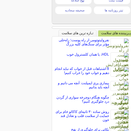
قیمت تبلت
نهج البلاغه
تیتر روزنامه ها
صحیفه سجادیه
پـربیننده های سلامت
تـازه ترین های سلامت
نفرولیتوتومی از راه پوست؛ راه‌حلی
مؤثر برای سنگ‌های کلیه بزرگ
HDL، یا همان کلسترول خوب
8 اشتباهات قبل از خواب که نباید انجام
دهیم و خواب خود را خراب کنیم!
بیماری پری ایمپلنت: آنچه می دانیم و
آنچه باید بدانیم
چگونه هنگام دوچرخه سواری از گردن
درد جلوگیری کنیم؟
روش ساده ۳۰ ثانیه‌ای کاکائو خام برای
حمایت از سلامت قلب و تعادل قند
خون
نکاتی برای جلوگیری از نفخ