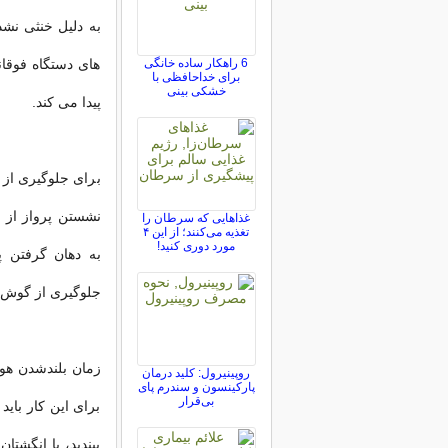
به دلیل خنثی نش
6 راهکار ساده خانگی
های دستگاه فوق
برای خداحافظی با
خشکی بینی
پیدا می کند.
برای جلوگیری از 
نشستن پرواز از 
غذاهایی که سرطان را
تغذیه می‌کنند؛ از این ۴
مورد دوری کنید!
به دهان گرفتن پ
جلوگیری از گوش 
زمان بلندشدن هواپ
روپینیرول: کلید درمان
پارکینسون و سندرم پای
بی‌قرار
برای این کار باید
ببندید، با انگشتا