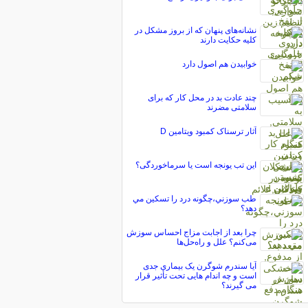
نشانه‌های پنهان که از بروز مشکل در
کلیه حکایت دارند
خوابيدن هم اصول دارد
چند عادت بد در محل کار که برای
سلامتی مضرند
آثار ترسناک کمبود ویتامین D
این تب یونجه است یا سرماخوردگی؟
طب سوزني،چگونه درد را تسكين مي
دهد؟
چرا بعد از اجابت مزاج احساس سوزش
می‌کنم؟ علل و راه‌حل‌ها
آیا سندرم شوگرن یک بیماری جدی
است و چه اندام هایی تحت تأثیر قرار
می گیرند؟