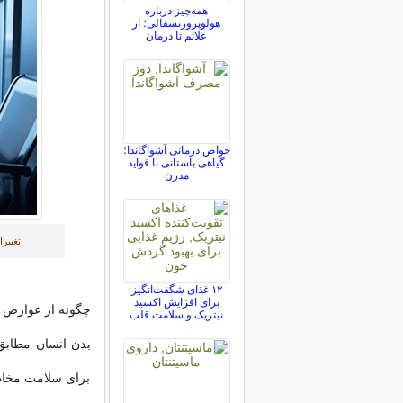
همه‌چیز درباره
هولوپروزنسفالی؛ از
علائم تا درمان
خواص درمانی آشواگاندا؛
گیاهی باستانی با فواید
مدرن
تغییر
۱۲ غذای شگفت‌انگیز
برای افزایش اکسید
چگونه از عوارض پ
نیتریک و سلامت قلب
بدن انسان مطاب
برای سلامت مخاطر