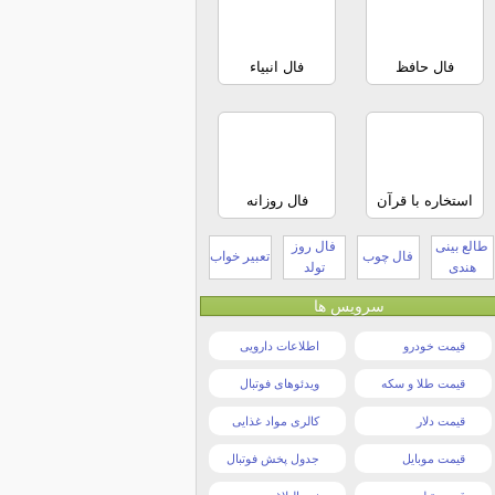
فال حافظ
فال انبیاء
استخاره با قرآن
فال روزانه
طالع بینی
فال روز
فال چوب
تعبیر خواب
هندی
تولد
سرویس ها
قیمت خودرو
اطلاعات دارویی
قیمت طلا و سکه
ویدئوهای فوتبال
قیمت دلار
کالری مواد غذایی
قیمت موبایل
جدول پخش فوتبال