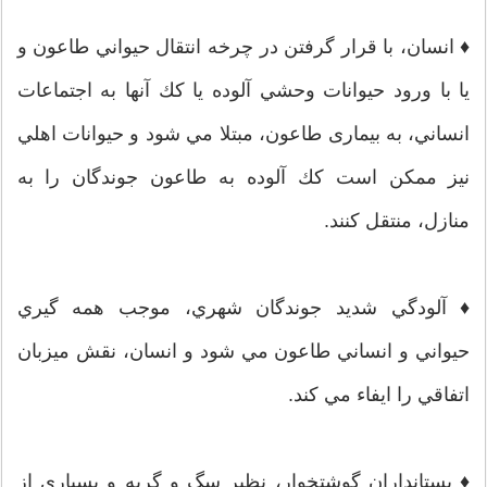
♦ انسان، با قرار گرفتن در چرخه انتقال حيواني طاعون و
يا با ورود حيوانات وحشي آلوده يا كك آنها به اجتماعات
انساني، به بیماری طاعون، مبتلا مي شود و حيوانات اهلي
نيز ممكن است كك آلوده به طاعون جوندگان را به
منازل، منتقل كنند.
♦ آلودگي شديد جوندگان شهري، موجب همه گيري
حيواني و انساني طاعون مي شود و انسان، نقش ميزبان
اتفاقي را ايفاء مي كند.
♦ پستانداران گوشتخوار، نظير سگ و گربه و بسياري از