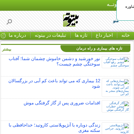
بـیتوتــه
اوره
منو
خانه
اخبار داغ
تازه ها
تبلیغات در بیتوته
درباره ما
ت
تازه های بیماری و راه درمان
بیشتر »
نور خورشید و دشمن خاموش چشمان شما؛ آفتاب
سوختگی چشم چیست؟
12 بیماری که می تواند باعث کم آبی در بزرگسالان
شود
اقدامات ضروری پس از گاز گرفتگی موش
زندگی دوباره با آنژیوپلاستی کاروتید؛ خداحافظی با
سکته مغزی