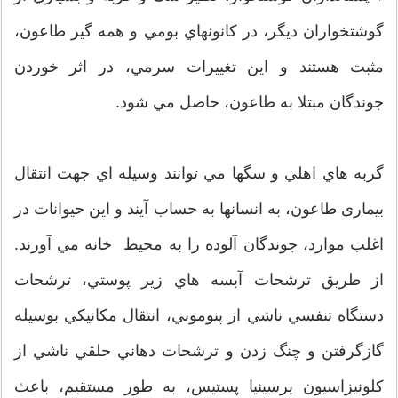
گوشتخواران ديگر، در كانونهاي بومي و همه گير طاعون،
مثبت هستند و اين تغييرات سرمي، در اثر خوردن
جوندگان مبتلا به طاعون، حاصل مي شود.
گربه هاي اهلي و سگها مي توانند وسيله اي جهت انتقال
بیماری طاعون، به انسانها به حساب آيند و اين حيوانات در
اغلب موارد، جوندگان آلوده را به محيط خانه مي آورند.
از طريق ترشحات آبسه هاي زير پوستي، ترشحات
دستگاه تنفسي ناشي از پنوموني، انتقال مكانيكي بوسيله
گازگرفتن و چنگ زدن و ترشحات دهاني حلقي ناشي از
كلونيزاسيون يرسينيا پستيس، به طور مستقيم، باعث