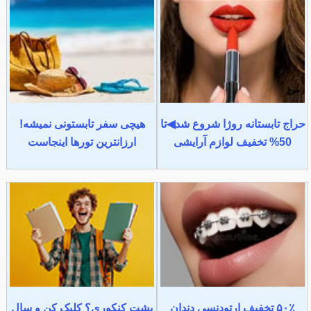
حراج تابستانه روژا شروع شد◀تا
هیچی سفر تابستونی نمیشه!
50% تخفیف لوازم آرایشی
ارزانترین تورها اینجاست
۵۰٪ تخفیف ارتودنسی دندان
پشت کنکوری؟ کلیک کن و سال