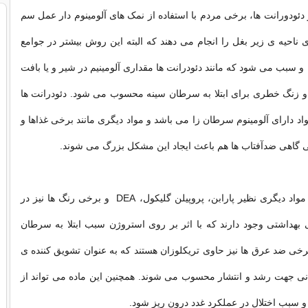
 دئودورانت ها، برخی مردم با استفاده از نمک های آلومینوم دار عمل سم
 ناحیه ی زیر بغل را انجام می دهند که البته این روش بیشتر در جوامع
و سبب می شود که مانند دئودرانت ها مقداری آلومینیم در شیر و یا بافت
و زنگ خطری برای ابتلا به سرطان سینه محسوب می شود. دئودرانت ها
مواد دارای آلومینوم سرطان زا می باشد و مواد دیگری مانند برخی غذاها و
تی گاهی ضدآفتاب ها هم باعث ایجاد این مشکل بزرگ می شوند.
علاوه برالومینیوم مواد دیگری نظیر پارابن، پروپیلن گلیکول، DEA و برخی رنگ ها نیز در
بهداشتی وجود دارند که با اثر بر روی استروژن سبب ابتلا به سرطان
خی ضد عرق ها نیز حاوی تریکلوزان هستند که به عنوان تشویق کننده ی
 جهت رشد و انتشار محسوب می شوند. همچنین این ماده می تواند از
 سبب اختلال در عملکرد غدد درون ریز شود.