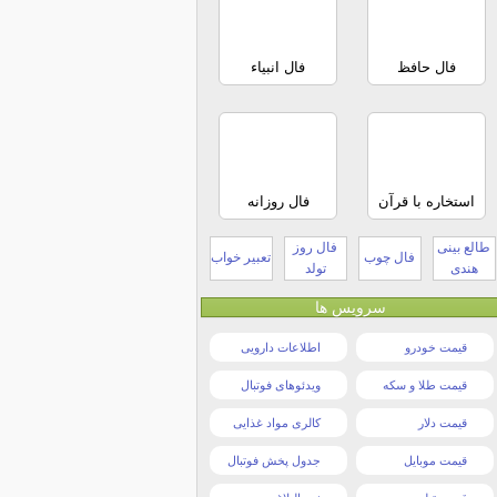
فال حافظ
فال انبیاء
استخاره با قرآن
فال روزانه
طالع بینی
فال روز
فال چوب
تعبیر خواب
هندی
تولد
سرویس ها
قیمت خودرو
اطلاعات دارویی
قیمت طلا و سکه
ویدئوهای فوتبال
قیمت دلار
کالری مواد غذایی
قیمت موبایل
جدول پخش فوتبال