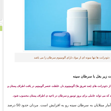
دئودرانت ها تنها نمونه ای از مواد دارای آلومینوم سرطان زا می باشد
نت زیر بغل با سرطان سینه
ز دئودرانت های (ضد تعریق ها) آلومینیوم دار، غلظت عنصر آلومینیم در بافت اطراف پستان و
بد که می تواند عاملی برای بروز تومور و سرطان در ناحیه ی اطراف پستان محسوب شود.
متاسفانه امروزه آمار مبتلایان به سرطان سینه رو به افزایش است. مردان حدود 50 درصد