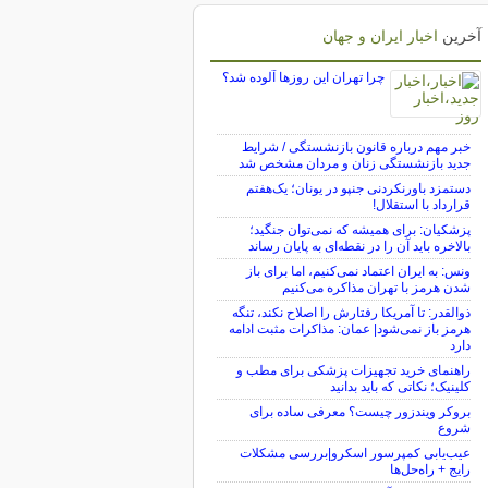
آخرین
اخبار ایران و جهان
چرا تهران این روزها آلوده شد؟
خبر مهم درباره قانون بازنشستگی / شرایط
جدید بازنشستگی زنان و مردان مشخص شد
دستمزد باورنکردنی جنپو در یونان؛ یک‌هفتم
قرارداد با استقلال!
پزشکیان: برای همیشه که نمی‌توان جنگید؛
بالاخره باید آن را در نقطه‌ای به پایان رساند
ونس: به ایران اعتماد نمی‌کنیم، اما برای باز
شدن هرمز با تهران مذاکره می‌کنیم
ذوالقدر: تا آمریکا رفتارش را اصلاح نکند، تنگه
هرمز باز نمی‌شود| عمان: مذاکرات مثبت ادامه
دارد
راهنمای خرید تجهیزات پزشکی برای مطب و
کلینیک؛ نکاتی که باید بدانید
بروکر ویندزور چیست؟ معرفی ساده برای
شروع
عیب‌یابی کمپرسور اسکرو|بررسی مشکلات
رایج + راه‌حل‌ها