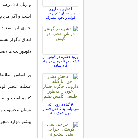
و زنان 3
آشنایی با داروی
ماسیتنتان؛ عوارض،
است و اگر مردم د
فواید و نحوه مصرف
جلوی این صعود ر
اتفاق ناگوار هست
دئودورانت ها (ضد
ورود حشره در گوش؛ از
تشخیص تا درمان در چند
گام ساده
بر اساس مطالعات
غلظت عنصر آلومین
کننده است و به 
9 گیاه دارویی که
می‌توانند به کاهش فشار
پستان محسوب می ش
خون کمک کنند
بیشتر موارد منجر 