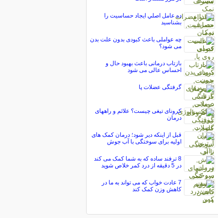
ده عامل اصلي ايجاد حساسيت را
بشناسيد
چه عواملی باعث کبودی بدون علت بدن
می شود؟
بازتاب درمانی باعث بهبود حال و
احساس عالی می شود
گرفتگی عضلات پا
کرونای تیغی چیست؟ علائم و راههای
درمان
قبل از اینکه دیر شود؛ درمان کمک های
اولیه برای سوختگی با آب جوش
8 ترفند ساده که به شما کمک می کند
در 5 دقیقه از درد کمر خلاص شوید
7 عادت خواب که می تواند به ما در
کاهش وزن کمک کند