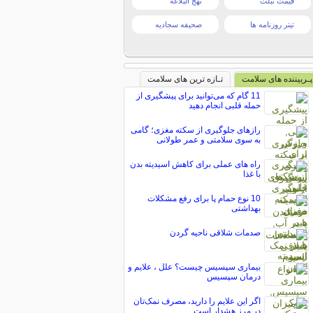
قیمت تبلت
نهج البلاغه
تیتر روزنامه ها
صحیفه سجادیه
پـربیننده های سلامت
تـازه ترین های سلامت
11 گام که می‌توانید برای پیشگیری از
حمله قلبی انجام دهید
رازهای جلوگیری از سکته مغزی؛ گامی
به سوی سلامتی و عمر طولانی
راه های عملی برای کاهش اسیدیته بدن
با غذا
10 نوع حمام پا برای رفع مشکلات
بهداشتی
صدمات شلاقی ناحیه گردن
بیماری سپسیس چیست؟ علل ، علایم و
درمان سپسیس
اگر این علایم را دارید، مصرف نمک‌تان
در مرز هشدار است