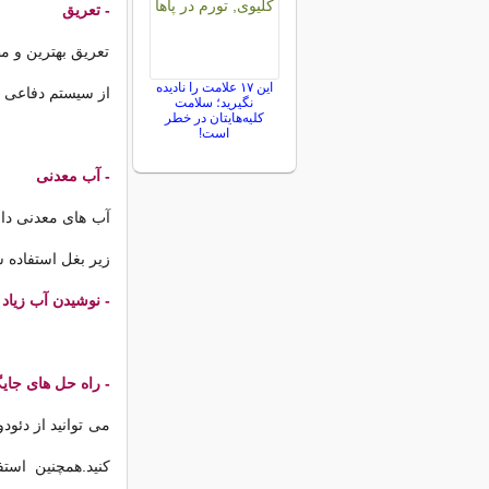
- تعریق
تعریق بهترین و م
این ۱۷ علامت را نادیده
از سیستم دفاعی و
نگیرید؛ سلامت
کلیه‌هایتان در خطر
است!
- آب معدنی
آب های معدنی دارا
زیر بغل استفاده ش
- نوشیدن آب
زیاد
- راه حل های جای
می توانید از دئود
کنید.همچنین است