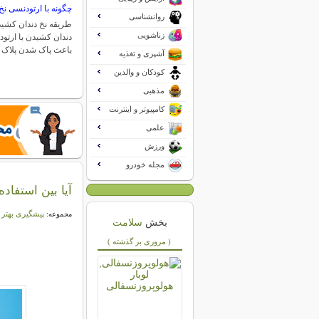
چگونه با ارتودنسی نخ
روانشناسی
طریقه نخ دندان کشید
زناشویی
دندان کشیدن با ارتو
باعث پاک شدن پلاک
آشپزی و تغذیه
کودکان و والدین
مذهبی
کامپیوتر و اینترنت
علمی
ورزش
مجله خودرو
آیا بین استفاد
پیشگیری بهتر 
مجموعه:
بخش
سلامت
( مروری بر گذشته )