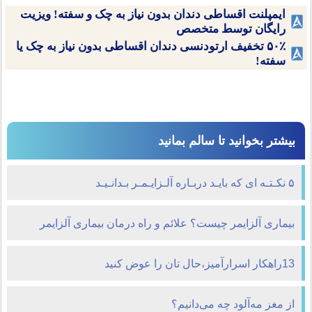
ایمپلنت اقساطی دندان بدون نیاز به چک و سفته! ویزیت
رایگان توسط متخصص
۵۰٪ تخفیف ارتودنسی دندان اقساطی بدون نیاز به چک یا
سفته!
بیشتر بخوانید تا سالم بمانید
۵ نکـتـه ای که بایـد دربـاره آلـزایـمـر بـدانـیـد
بیماری آلزایمر چیست؟ علائم و راه درمان بیماری آلزایمر
13راهكار اسرارآميز،حال تان را عوض کنید
از مغز مه‌آلود چه می‌دانیم؟