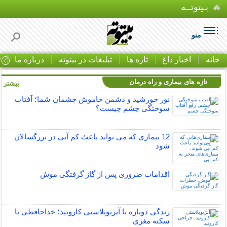
بـیتوتــه
منو
خانه
اخبار داغ
تازه ها
تبلیغات در بیتوته
درباره ما
ت
تازه های بیماری و راه درمان
بیشتر »
نور خورشید و دشمن خاموش چشمان شما؛ آفتاب
سوختگی چشم چیست؟
12 بیماری که می تواند باعث کم آبی در بزرگسالان
شود
اقدامات ضروری پس از گاز گرفتگی موش
زندگی دوباره با آنژیوپلاستی کاروتید؛ خداحافظی با
سکته مغزی