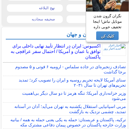
قیمت تبلت
نهج البلاغه
نگران گرون شدن
تیتر روزنامه ها
صحیفه سجادیه
موبایل نباش! اینجا
تخفیف خوبی داره
آخرین اخبار ایران و جهان
کلیک کن
اکسیوس: ایران در انتظار تأیید نهایی داخلی برای
توافق با عمان و آمریکا / احتمال سفر عراقچی به
پاکستان
تصادف زنجیره‌ای در جاده سلماس - ارومیه ۶ فوتی و ۵ مصدوم
برجا گذاشت
سنای آمریکا لایحه تحریم روسیه و ایران را تصویب کرد؛ تمدید
تحریم‌های تهران تا سال ۲۰۳۱
وزیر خزانه‌داری آمریکا: تنگه هرمز تا دو سال دیگر بی‌اهمیت
می‌شود
مربی اسپانیایی استقلال یکشنبه به تهران می‌آید؛ آدان در آستانه
تمدید، چشمی نزدیک به بازگشت
ترکیه، پاکستان و عربستان: حمله به یکی یعنی حمله به همه / بیانیه
وزارت خارجه پاکستان در خصوص پیمان دفاعی مشترک مکه