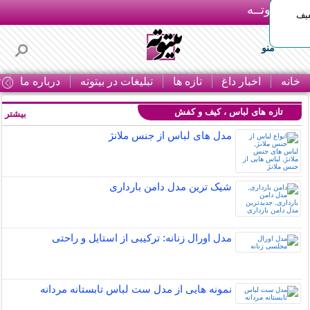
بـیتوتــه
د◀تا 50% تخفیف
منو
خانه
اخبار داغ
تازه ها
تبلیغات در بیتوته
درباره ما
ت
تازه های لباس ، کیف و کفش
بیشتر »
مدل های لباس از جنس ملانژ
شیک ترین مدل دامن بارداری
مدل اورال زنانه: ترکیبی از استایل و راحتی
نمونه هایی از مدل ست لباس تابستانه مردانه