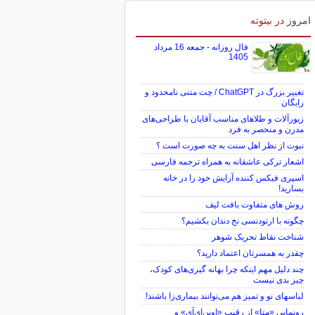
امروز
در بیتوته
فال روزانه - جمعه 16 مرداد
1405
تغییر بزرگ در ChatGPT / چت متنی نامحدود و
رایگان
زیورآلات و طلاهای مناسب آقایان با طراحی‌های
مدرن و منحصر به فرد
نبوت از نظر اهل سنت به چه صورت است ؟
اشعار ترکی عاشقانه به همراه ترجمه فارسی
اسپری فیکس کننده آرایش خود را در خانه
بسازید!
روش های متفاوت بافت لیف
چگونه با ارتودنسی نخ دندان بکشیم؟
شناخت نقاط تحریک شوهر
چقدر به همسرتان اعتماد دارید؟
چند دلیل مهم اینکه چرا بهانه گیری‌های کودک،
چیز بدی نیست
لباس‎های نو و تمیز هم می‌توانند بیماری‌زا باشند!
رونمایی «متا» از رقیب «اوپن‌ای‌آی» و