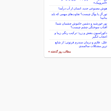
«آنتروپیک»
هوش مصنوعی جدید، انسان از آب درآمد!
تور آل یا یوآل چیست؟ تفاوت‌های مهمی که باید
بدانید!
نور خورشید و دشمن خاموش چشمان شما؛
آفتاب سوختگی چشم چیست؟
دکوراسیون بنفش و زرد؛ ترکیب رنگی زیبا و
اعجاب انگیز
علل، علایم و درمان سندرم فرتوتی؛ از شایع
ترین مشکلات سالمندی
مطالب روز گذشته »