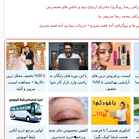
رافی رضا رویگری/ ماجرای ازدواج دوم و عکس های همسرش
رافی محمد رضا شریفی نیا
ها و بیوگرافی آتنه فقیه نصیری+ جزئیات بیماری آتنه فقیه نصیری
رد
لیست پرفروش ترین های
با این دوره های رایگان به
تا 50% تخفیف مجلل ترین
ه!
آرایشی بهداشتی با 50%
راحتی وارد بازار کار شو!
تالارها + مشاهده لیست
تخفیف
مزون و آتلیه
ی
کنکوری هستی؟ تا فرصت
کاهش محسوس جای بخیه
اولین مرجع خرید آنلاین
ت
هست اینجا کمک بگیر!
و زخم◀خرید جدیدترین
بلیط اتوبوس