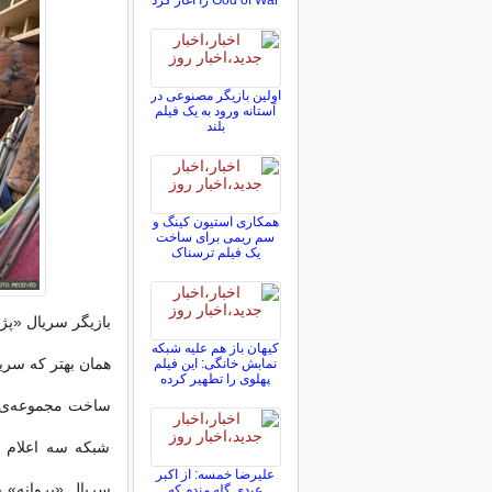
God of War را آغاز کرد
اولین بازیگر مصنوعی در
آستانه ورود به یک فیلم
بلند
همکاری استیون کینگ و
سم ریمی برای ساخت
یک فیلم ترسناک
بازیگر سریال «پژ
کیهان باز هم علیه شبکه
همان بهتر که سری
نمابش خانگی: این فیلم
پهلوی را تطهیر کرده
ساخت مجموعه‌ی 
شبکه سه اعلام 
علیرضا خمسه: از اکبر
سریال «پروانه» به
عبدی گله مندم که