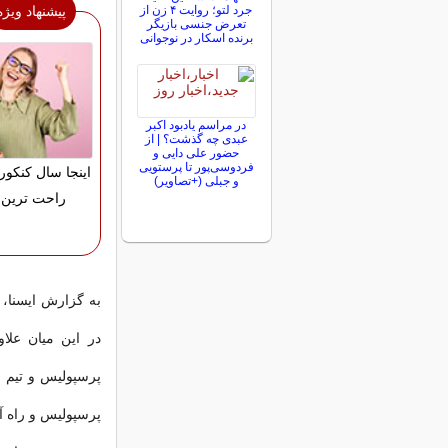
جرد لتو؛ روایت ۴ زن از
پیشنهاد ویژه
تعرض جنسی بازیگر
برنده اسکار در نوجوانی
در مراسم یادبود اکبر
عبدی چه گذشت؟ | از
حضور علی دایی و
فردوسی‌پور تا پرستویی
اینجا سال کنکور
و جبلی (+تصاویر)
راحت ترین 
به گزارش ایسنا،
در این میان علاو
پرسپولیس و تیم م
پرسپولیس و راه آ