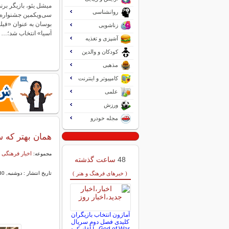
میشل یئو، بازیگر برن
روانشناسی
سی‌ویکمین جشنواره ب
بوسان به عنوان «فی
زناشویی
آسیا» انتخاب شد؛…
آشپزی و تغذیه
کودکان و والدین
مذهبی
کامپیوتر و اینترنت
علمی
ورزش
مجله خودرو
همان بهتر که
اخبار فرهنگی 
مجموعه:
48
ساعت گذشته
( خبرهای فرهنگ و هنر )
تاریخ انتشار : دوشنبه, 30 -3443 03:25
آمازون انتخاب بازیگران
کلیدی فصل دوم سریال