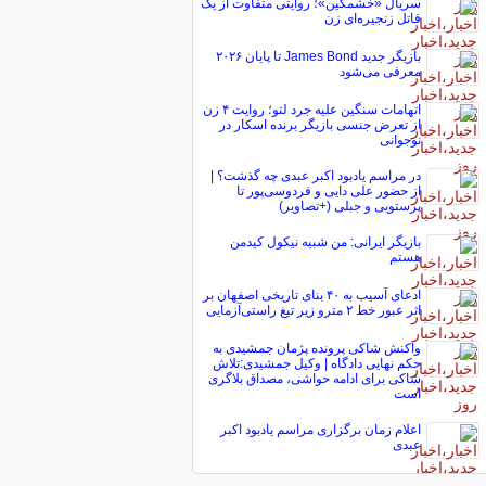
سریال «خشمگین»؛ روایتی متفاوت از یک
قاتل زنجیره‌ای زن
بازیگر جدید James Bond تا پایان ۲۰۲۶
معرفی می‌شود
اتهامات سنگین علیه جرد لتو؛ روایت ۴ زن
از تعرض جنسی بازیگر برنده اسکار در
نوجوانی
در مراسم یادبود اکبر عبدی چه گذشت؟ |
از حضور علی دایی و فردوسی‌پور تا
پرستویی و جبلی (+تصاویر)
بازیگر ایرانی: من شبیه نیکول کیدمن
هستم
ادعای آسیب به ۴۰ بنای تاریخی اصفهان بر
اثر عبور خط ۲ مترو زیر تیغ راستی‌آزمایی
واکنش شاکی پرونده پژمان جمشیدی به
حکم نهایی دادگاه | وکیل جمشیدی:تلاش
شاکی برای ادامه حواشی، مصداق بلاگری
است
اعلام زمان برگزاری مراسم یادبود اکبر
عبدی