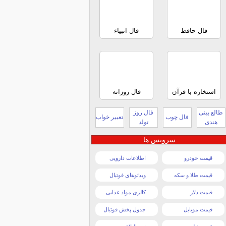
فال حافظ
فال انبیاء
استخاره با قرآن
فال روزانه
طالع بینی
فال روز
فال چوب
تعبیر خواب
هندی
تولد
سرویس ها
قیمت خودرو
اطلاعات دارویی
قیمت طلا و سکه
ویدئوهای فوتبال
قیمت دلار
کالری مواد غذایی
قیمت موبایل
جدول پخش فوتبال