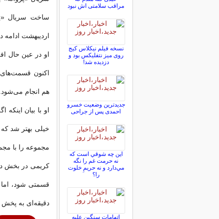
مراقب سلامتی اش نبود
ساخت سریال «پژ
اردیبهشت ادامه د
نسخه فیلم نیکلاس کیج
روی میز نتفلیکس بود و
دزدیده شد!
هم انجام می‌شود.
جدیدترین وضعیت خسرو
او با بیان اینکه 
احمدی پس از جراحی
خیلی بهتر شد که 
مجموعه را با مجم
اين چه شوقي است كه
نه حرمت غم را نگه
مي‌دارد و نه حريمِ خلوت
را؟
دقیقه‌ای به پخش 
اتهامات سنگین علیه