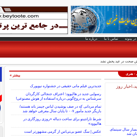
در بیتوته
تماس با ما
درباره ما
وش صحت در عید پخش نشد
 - هنری
بیشتر »
جدیدترین فیلم مانی حقیقی در جشنواره نیویورک
رسوایی جدید در هالیوود؛ اعتراف جنجالی کارگردان
سرشناس به دروغ‌گویی درباره استفاده از هوش مصنوعی!
تمام مردانی که در صف پوشیدن لباس جیمز باند هستند/
بازیگر جدید مأمور ۰۰۷ تا پایان سال معرفی خواهد شد
شرط تارانتینو برای ساخت دنباله «روزی روزگاری در
هالیوود»
لمساز سال سینمای
عکس | سگ عضو بی‌تی‌اس از گرمی مشهورتر است
سان شد