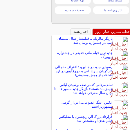
قیمت تبلت
نهج البلاغه
تیتر روزنامه ها
صحیفه سجادیه
جذاب تـــرین اخبار : روز
اخبار هفته
بازیگر مالزیایی، فیلمساز سال سینمای
آسیا در جشنواره بوسان شد
جدیدترین فیلم مانی حقیقی در جشنواره
نیویورک
رسوایی جدید در هالیوود؛ اعتراف جنجالی
کارگردان سرشناس به دروغ‌گویی درباره
استفاده از هوش مصنوعی!
تمام مردانی که در صف پوشیدن لباس
جیمز باند هستند/ بازیگر جدید مأمور ۰۰۷ تا
پایان سال معرفی خواهد شد
عکس | سگ عضو بی‌تی‌اس از گرمی
مشهورتر است
قرارداد بزرگ آلن ریچسون با نتفلیکس؛
فیلم بعدی او مشخص شد