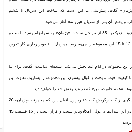
مان» گفت: پیش‌بینی‌ ما این است که ساخت این سریال تا ششم
ارد و پخش آن پس از سریال «پروانه» آغاز می‌شود.
او در عین حال افزود: نزدیک به 85 از مراحل ساخت «پژمان» به سرانجام رسیده است و
اکنون قسمت‌های 12 تا 15 این مجموعه را می‌سازیم، همزمان با تصویربرداری کار تدوین
اگر این مجموعه در ایام عید پخش می‌شد، بیننده‌ای نداشت،‌ گفت: برای ما
با کیفیت خوب و بخت و اقبال بیشتری این مجموعه را بسازیم؛ تفاوت این
وعه «همه خانواده من» که در عید پخش شد را خواهید دید.
کریمی در بخش دیگری از گفت‌وگویش گفت: تلویزیون اقبال دارد که مجموعه «پژمان» 26
قسمتی شود، اما در این شرایط بی‌پولی امکان‌پذیر نیست و قرار است در 15 قسمت 45
برسد.