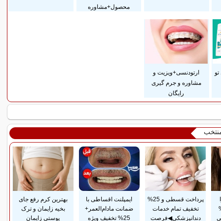
محصول+مشاوره
تو
ارتودنسی+ویزیت و
مشاوره و جرم گیری
رایگان
منتخب
پرداخت قسطی و 25%
ایمپلنت اقساطی با
بهترین کرم رفع جای
تا 50%
تخفیف تمام خدمات
ضمانت مادام‌العمر+
بخیه زایمان و ترک
ی
دندانپزشکی◀فرصت
25% تخفیف ویژه
پوستی زایمان