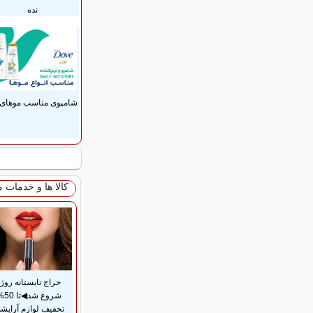
نده
شامپوی مناسب موهای 
کالا ها و خدمات 
حراج تابستانه روژا
شروع شد◀
تخفیف لوازم آرایش