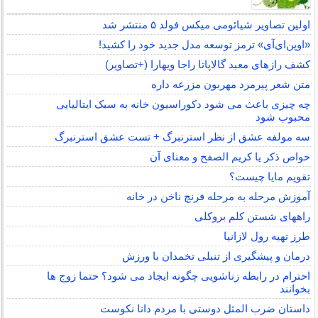
اولین تصاویر شیائومی میکس فولد ۵ منتشر شد
«اوپن‌ای‌آی» ترمز توسعه مدل جدید خود را کشید!
کشف رازهای معبد گالاپاتا راجا ویهارا (+تصاویر)
متن شعر پیرمرد مهربون مزرعه داره
چه چیزی باعث می شود دکوراسیون خانه به سبک ایتالیایی
محبوب شود
سه مولفه عشق از نظر استرنبرگ + تست عشق استرنبرگ
خواص ذکر یا کریم الصفح و معنای آن
تقویم مایا چیست؟
آموزش مرحله به مرحله فرنچ ناخن در خانه
راههای شستن کلم بروکلی
طرز تهیه رول لازانیا
درمان و پیشگیری از تنبلی تخمدان با ورزش
احترام در رابطه زناشویی چگونه ایجاد می شود؟ حتما زوج ها
بخوانند
داستان ضرب المثل دوستی با مردم دانا نكوست