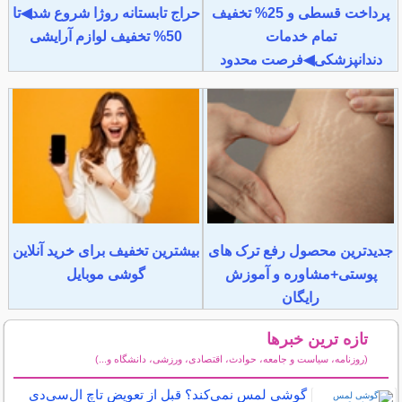
پرداخت قسطی و 25% تخفیف
حراج تابستانه روژا شروع شد◀تا
تمام خدمات
50% تخفیف لوازم آرایشی
دندانپزشکی◀فرصت محدود
جدیدترین محصول رفع ترک های
بیشترین تخفیف برای خرید آنلاین
پوستی+مشاوره و آموزش
گوشی موبایل
رایگان
تازه ترین خبرها
(روزنامه، سیاست و جامعه، حوادث، اقتصادی، ورزشی، دانشگاه و...)
سایر خبرهای داغ
گوشی لمس نمی‌کند؟ قبل از تعویض تاچ ال‌سی‌دی