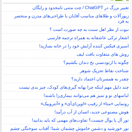
تغییر بزرگ در ChatGPT / چت متنی نامحدود و رایگان
زیورآلات و طلاهای مناسب آقایان با طراحی‌های مدرن و منحصر
به فرد
نبوت از نظر اهل سنت به چه صورت است ؟
اشعار ترکی عاشقانه به همراه ترجمه فارسی
اسپری فیکس کننده آرایش خود را در خانه بسازید!
روش های متفاوت بافت لیف
چگونه با ارتودنسی نخ دندان بکشیم؟
شناخت نقاط تحریک شوهر
چقدر به همسرتان اعتماد دارید؟
چند دلیل مهم اینکه چرا بهانه گیری‌های کودک، چیز بدی نیست
لباس‎های نو و تمیز هم می‌توانند بیماری‌زا باشند!
رونمایی «متا» از رقیب «اوپن‌ای‌آی» و «آنتروپیک»
هوش مصنوعی جدید، انسان از آب درآمد!
تور آل یا یوآل چیست؟ تفاوت‌های مهمی که باید بدانید!
نور خورشید و دشمن خاموش چشمان شما؛ آفتاب سوختگی چشم