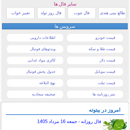
سایر فال ها
طالع بینی هندی
فال چوب
فال روز تولد
تعبیر خواب
سرویس ها
قیمت خودرو
اطلاعات دارویی
قیمت طلا و سکه
ویدئوهای فوتبال
قیمت دلار
کالری مواد غذایی
قیمت موبایل
جدول پخش فوتبال
قیمت تبلت
نهج البلاغه
تیتر روزنامه ها
صحیفه سجادیه
امروز در بیتوته
فال روزانه - جمعه 16 مرداد 1405