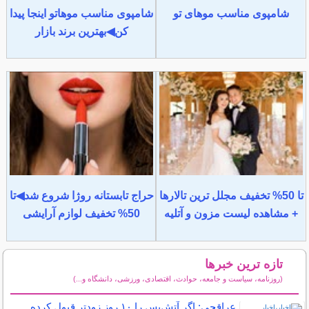
شامپوی مناسب موهای تو
شامپوی مناسب موهاتو اینجا پیدا
کن◀بهترین برند بازار
تا 50% تخفیف مجلل ترین تالارها
حراج تابستانه روژا شروع شد◀تا
+ مشاهده لیست مزون و آتلیه
50% تخفیف لوازم آرایشی
تازه ترین خبرها
(روزنامه، سیاست و جامعه، حوادث، اقتصادی، ورزشی، دانشگاه و...)
سایر خبرهای داغ
عراقچی: اگر آتش‌بس را ۱۰ روز زودتر قبول کرده