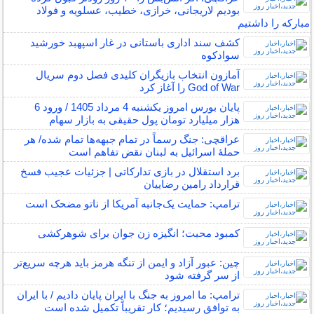
بودیم لاریجانی، خرازی، خطیب، عسلویه و فولاد
مبارکه را داشتیم
کشف سند اداری باستانی در غار اسپهبد خورشید
سوادکوه
آمازون انتخاب بازیگران کلیدی فصل دوم سریال
God of War را آغاز کرد
پایان بورس امروز یکشنبه 4 مرداد 1405 / ورود 6
هزار میلیارد تومان پول حقیقی به بازار سهام
عراقچی: جنگ رسماً در تمام جبهه‌ها تمام شده/ هر
حملهٔ اسرائیل به لبنان نقض تفاهم است
برد استقلال در بازی تدارکاتی | جزئیات عجیب فسخ
قرارداد رامین رضاییان
ترامپ: حمایت یک‌جانبه آمریکا از ناتو مضحک است
کمبود محبت؛ انگیزه زن جوان برای شوهرکشی
چین: عبور آزاد و ایمن از تنگه هرمز باید هرچه سریع‌تر
از سر گرفته شود
ترامپ: ما امروز به جنگ با ایران پایان دادیم / با ایران
به توافق رسیدیم؛ کار تقریباً تکمیل شده است