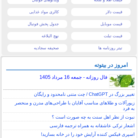
قیمت دلار
کالری مواد غذایی
قیمت موبایل
جدول پخش فوتبال
قیمت تبلت
نهج البلاغه
تیتر روزنامه ها
صحیفه سجادیه
امروز در بیتوته
فال روزانه - جمعه 16 مرداد 1405
تغییر بزرگ در ChatGPT / چت متنی نامحدود و رایگان
زیورآلات و طلاهای مناسب آقایان با طراحی‌های مدرن و منحصر
به فرد
نبوت از نظر اهل سنت به چه صورت است ؟
اشعار ترکی عاشقانه به همراه ترجمه فارسی
اسپری فیکس کننده آرایش خود را در خانه بسازید!