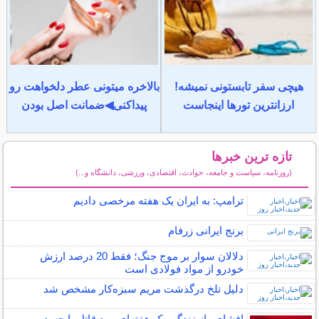
هیچی سفر تابستونی نمیشه!
بالاخره میتونی عطر دلخواهت رو
ارزانترین تورها اینجاست
پیداکنی◀ضمانت اصل بودن
تازه ترین خبرها
(روزنامه، سیاست و جامعه، حوادث، اقتصادی، ورزشی، دانشگاه و...)
سایر خبرهای داغ
ترامپ: به ایران یک هفته مرخصی دادیم
برنج ایرانی زرفام
دلالان سوار بر موج جنگ؛ فقط 20 درصد ارزش
خودرو از مواد فولادی است
دلیل تلخ درگذشت مریم سبزه‌کار مشخص شد
افشای راز زندگی یک هفته‌ای مرد قاتل با جسد