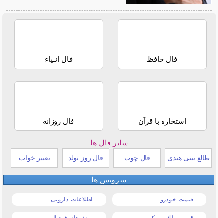
فال حافظ
فال انبیاء
استخاره با قرآن
فال روزانه
سایر فال ها
طالع بینی هندی
فال چوب
فال روز تولد
تعبیر خواب
سرویس ها
قیمت خودرو
اطلاعات دارویی
قیمت طلا و سکه
ویدئوهای فوتبال