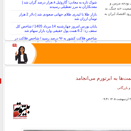
شوک تازه به معادن؛ گازوئیل ۸ هزار درصد گران شد |
 بودجه مزمن و
معدنکاران به مرز تعطیلی رسیدند
ضعیت «نه جنگ، نه
ود اقتصاد ایران به
بازار طلا با لیدری طلای جهانی صعودی شد | دلار 2 هزار
تومان ارزان شد
پایان بورس امروز چهارشنبه 14 مرداد 1405 / شاخص کل
سقف زد؛ 6.2 همت پول حقیقی وارد بازار سهام شد
شاخص فلاکت کشور به ۹۶ درصد رسید / شاخص فلاکت در
۱۹ استان از ۱۰۰ درصد عبور کرد؛ ایلام دوباره صدرنشین شد
مت‌ها به ابرتورم می‌انجامد
و بازرگانی