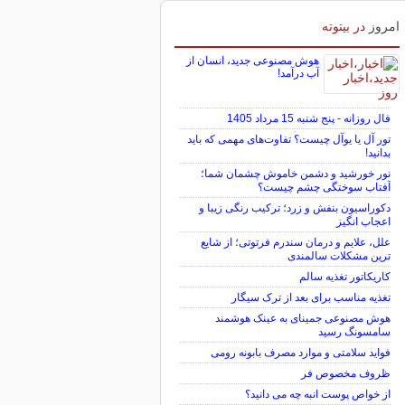
برای بازگشت به کریدور 190 هزار تومانی
خیز برداشت
امروز
در بیتوته
هوش مصنوعی جدید، انسان از
آب درآمد!
فال روزانه - پنج شنبه 15 مرداد 1405
تور آل یا یوآل چیست؟ تفاوت‌های مهمی که باید
بدانید!
نور خورشید و دشمن خاموش چشمان شما؛
آفتاب سوختگی چشم چیست؟
دکوراسیون بنفش و زرد؛ ترکیب رنگی زیبا و
اعجاب انگیز
علل، علایم و درمان سندرم فرتوتی؛ از شایع
ترین مشکلات سالمندی
کاریکاتور تغذیه سالم
تغذیه مناسب برای بعد از ترک سیگار
هوش مصنوعی جمینای به عینک هوشمند
سامسونگ رسید
فواید سلامتی و موارد مصرف بابونه رومی
ظروف مخصوص فر
از خواص پوست انبه چه می دانید؟