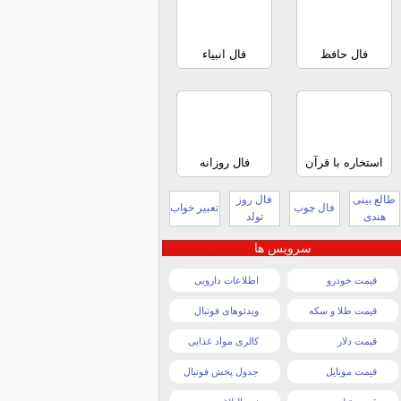
فال حافظ
فال انبیاء
استخاره با قرآن
فال روزانه
طالع بینی
فال روز
فال چوب
تعبیر خواب
هندی
تولد
سرویس ها
قیمت خودرو
اطلاعات دارویی
قیمت طلا و سکه
ویدئوهای فوتبال
قیمت دلار
کالری مواد غذایی
قیمت موبایل
جدول پخش فوتبال