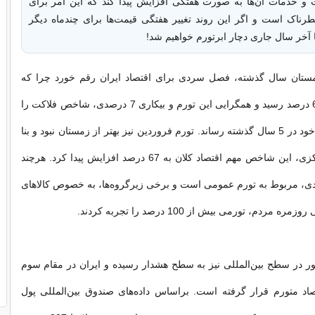
و خدمات آن‌ها به صورت هفتگی افزایش پیدا کند که این امر برای
طرناک است و اگر این روند تغییر هفتگی قیمت‌ها برای چندماه دیگر
 تا آخر سال جاری دچار ابرتورم خواهیم شد!
مستان سال گذشته، فصل سردی برای اقتصاد ایران رقم خورد چرا که
تورم فصلی به 66 درصد رسید و همگرایی این تورم و بیکاری 7 درصدی، شاخص فلاکت را
به بالاترین سطح خود در 5 سال گذشته رساند. تورم فروردین نیز بهتر از زمستان نبود و بنا
به اعلام بانک مرکزی، این شاخص مهم اقتصاد کلان به 67 درصد افزایش پیدا کرد. هرچند
ال 60 درصدی، مربوط به تورم عمومی است و برخی زیرگروه‌ها، به خصوص کالاهای
ردم، تورمی بیش از 100 درصد را تجربه کردند.
 در سطح بین‌المللی نیز به سطح هشدار رسیده و ایران در مقام سوم
صاد متورم قرار گرفته است. براساس داده‌های صندوق بین‌المللی پول