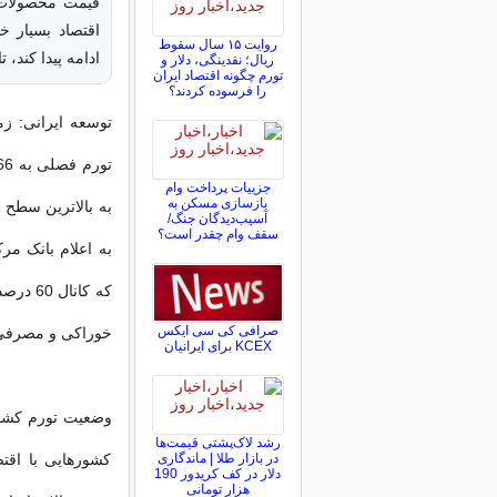
قیمت محصولات 
اقتصاد بسیار خ
روایت ۱۵ سال سقوط
ادامه پیدا کند،
ریال؛ نقدینگی، دلار و
تورم چگونه اقتصاد ایران
را فرسوده کردند؟
توسعه ایرانی: ز
جزییات پرداخت وام
بازسازی مسکن به
آسیب‌دیدگان جنگ/
سقف وام چقدر است؟
که کان
صرافی کی سی ایکس
خوراکی و مصرفی روزمره م
KCEX برای ایرانیان
وضعیت تورم کشور
رشد لاک‌پشتی قیمت‌ها
در بازار طلا | ماندگاری
کشورهایی با اقت
دلار در کف کریدور 190
هزار تومانی