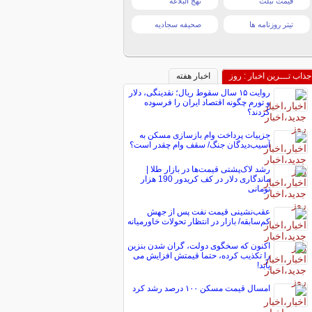
قیمت تبلت
نهج البلاغه
تیتر روزنامه ها
صحیفه سجادیه
جذاب تـــرین اخبار : روز
اخبار هفته
روایت ۱۵ سال سقوط ریال؛ نقدینگی، دلار
و تورم چگونه اقتصاد ایران را فرسوده
کردند؟
جزییات پرداخت وام بازسازی مسکن به
آسیب‌دیدگان جنگ/ سقف وام چقدر است؟
رشد لاک‌پشتی قیمت‌ها در بازار طلا |
ماندگاری دلار در کف کریدور 190 هزار
تومانی
عقب‌نشینی قیمت نفت پس از جهش
کم‌سابقه/ بازار در انتظار تحولات خاورمیانه
اکنون که سخگوی دولت، گران شدن بنزین
را تکذیب کرده، حتما قیمتش افزایش می
یابد!
امسال قیمت مسکن ۱۰۰ درصد رشد کرد