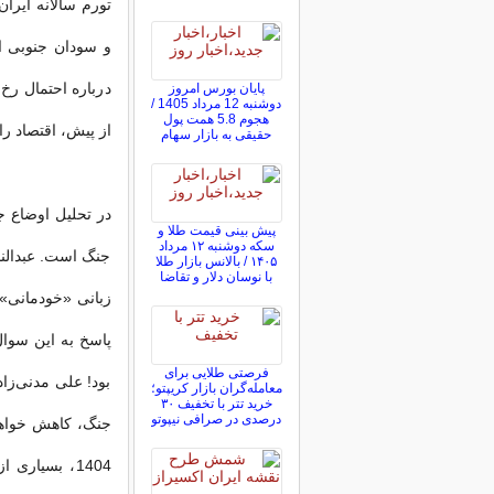
و سودان جنوبی ا
درباره احتمال رخ
پایان بورس امروز
دوشنبه 12 مرداد 1405 /
هجوم 5.8 همت پول
از پیش، اقتصاد را 
حقیقی به بازار سهام
در تحلیل اوضاع جن
پیش ‌بینی قیمت طلا و
سکه دوشنبه ۱۲ مرداد
جنگ است. عبدالنا
۱۴۰۵ / بالانس بازار طلا
با نوسان دلار و تقاضا
زبانی «خودمانی» 
پاسخ به این سوال
فرصتی طلایی برای
بود! علی مدنی‌زا
معامله‌گران بازار کریپتو؛
خرید تتر با تخفیف ۳۰
درصدی در صرافی نیپوتو
جنگ، کاهش خواهد
1404، بسیاری