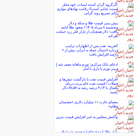
کارگروه گران کننده لبنیات، خود مخل
امنیت غذایی است!/ رقابت نهاد‌های موازی
برای تسریع روند گرانی
پیش ‌بینی قیمت طلا و سکه و دلار
پنجشنبه ۸ مرداد ۱۴۰۵ / صعود طلا ادامه
یافت؛ دلار همچنان از بازار فلز زرد حمایت
می‌کند
العربیه: نفت پس از اظهارات ترامپ
درباره احتمال حمله به ایران، بیش از ۶
درصد افزایش یافت
ادعای بانک مرکزی: تورم ماهانه نصف شد |
ترمز تورم یا بازی با آمار
افزایش قیمت نفت با بازگشت تنش‌ها و
حملات / قیمت نفت خام برنت دریای
شمال با ۴٫۱۴ درصد رشد به ۸۷٫۵۷ دلار
رسید
معمای غارت ۱۱ میلیارد دلاری «معتمدان
نظام»
واکنش مجلس به خبر افزایش قیمت بنزین
بازار طلا با موج تقاضا صعودی شد | دلار