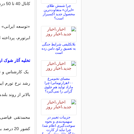
کانال 40 تا 50 درصدی قرار داشت که امری واضح برای همگان است.
چرا شمش طلای
«ایران» متفاوت‌ترین
محصول جدید اکسیراز
است؟
«توسعه ایرانی» د
ابرتورم، پرداخته
بلاتکلیفی‌ شرایط جنگی
به تعمیق رکود دامن زده
است
تخلیه آثار شوک ا
یک کارشناس و تحل
معمای تخم‌مرغ
۶۰۰هزارتومانی/ چرا
مازاد تولید هم جلوی
گرانی را نمی‌گیرد؟
بالاتر از روند بل
جزییات تغییر در
سهمیه‌بندی و نحوه
سوخت‌گیری اعلام شد/
چرا نباید از کارت