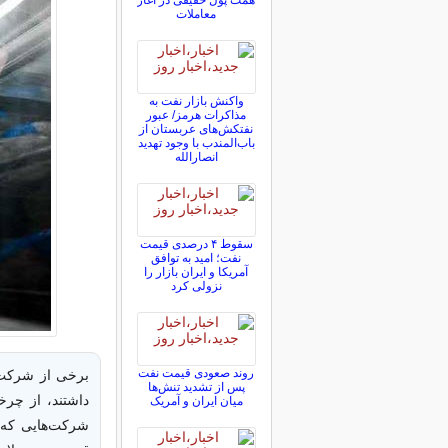
همت پول حقیقی در آغاز
معاملات
واکنش بازار نفت به
مذاکرات هرمز/ عبور
نفتکش‌های عربستان از
باب‌المندب با وجود تهدید
انصارالله
سقوط ۴ درصدی قیمت
نفت؛ امید به توافق
آمریکا و ایران بازار را
نزولی کرد
روند صعودی قیمت نفت
برخی از شرکت‌ه
پس از تشدید تنش‌ها
داشتند، از چرخ
میان ایران و آمریک
شرکت‌هایی که ت