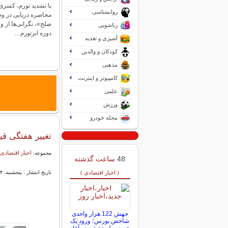
با تشدید تورم، کسری
روانشناسی
محاصره دریایی در و
صلح»، نگرانی‌ها از ور
زناشویی
دوره ابرتورم…
آشپزی و تغذیه
کودکان و والدین
مذهبی
کامپیوتر و اینترنت
علمی
ورزش
مجله خودرو
تغییر هفتگی قی
اخبار اقتصادی 
مجموعه:
48
ساعت گذشته
( اخبار اقتصادی )
تاریخ انتشار : پنجشنبه, ۲۴ اردیبهشت ۱۴۰۵ ۰۹:۴۱
جهش 122 هزار واحدی
شاخص بورس؛ ورود یک