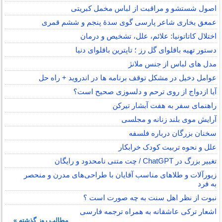
اصول شستشو و مراقبت از لباس مخمل کبریتی
عمعق بخاری شاعر پارسی گوی سدهٔ پنجم و ششم قمری
اختلال کاتاتونیا: علائم، علل، تشخیص و درمان
دستور تهیه باقلوای گل رز ؛ تاپترین باقلوای دنیا
مدل های لباس از جنس ملانژ
عوامل دخیل در مشکل توقف برنامه ها در اندروید + راه حل
آیا ازدواج از روی ترحم و دلسوزی صحیح است؟
راهنمای سفر به هفت آبشار تیرکن
آرایش موی بلند زنانه و مجلسی
سخنان بزرگان درباره فلسفه
علل و نحوه تربیت کودک خرابکار
تغییر بزرگ در ChatGPT / چت متنی نامحدود و رایگان
زیورآلات و طلاهای مناسب آقایان با طراحی‌های مدرن و منحصر
به فرد
نبوت از نظر اهل سنت به چه صورت است ؟
اشعار ترکی عاشقانه به همراه ترجمه فارسی
مطالب روز گذشته »