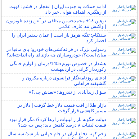
ادامه حملات به جنوب ایران | انفجار در قشم؛ کویت
از رهگیری اهداف هوایی خبر داد
توهین ۱۸+ محمدحسین میثاقی در آنتن زنده تلویزیون
| واکنش تند عارف غلامی
سنتکام: تنگه هرمز باز است | عمان سفیر ایران را
احضار کرد
رسوایی بزرگ در قرعه‌کشی‌های خودرو؛ پای مافیا در
میان است؟/ خودروسازان چه بازی‌ای راه انداخته‌اند؟
هشدار در خصوص تورم 1405/درمان و لوازم خانگی
رکورددار گرانی در اردیبهشت
ادعای روزنامه‌نگار فرانسوی درباره مکرون و
گلشیفته فراهانی
سؤال زیدآبادی از تندروها: «بعدش چی؟»
بازار طلا از افت قیمت دلار خط گرفت | دلار در
مسیر کاهشی قرار گرفت
دولت چگونه بازار لبنیات را رها کرد؟/ مگر قرار نبود
قیمت لبنیات ۸ درصد کاهش یابد؛ پس چه شد؟
زخم کهنه دفاع ایران در جام جهانی باز شد/ سه سال