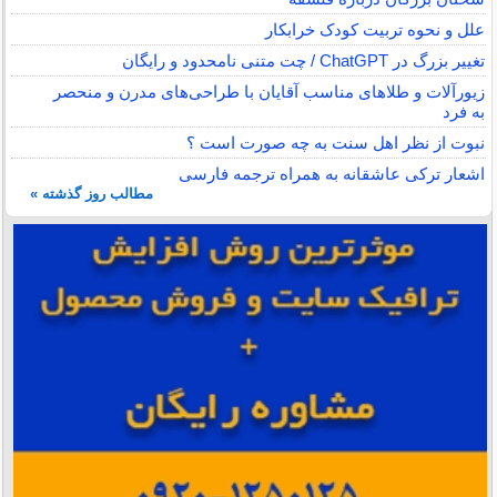
علل و نحوه تربیت کودک خرابکار
تغییر بزرگ در ChatGPT / چت متنی نامحدود و رایگان
زیورآلات و طلاهای مناسب آقایان با طراحی‌های مدرن و منحصر
به فرد
نبوت از نظر اهل سنت به چه صورت است ؟
اشعار ترکی عاشقانه به همراه ترجمه فارسی
مطالب روز گذشته »