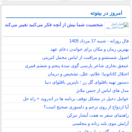
امروز در بیتوته
شخصیت شما بیش از آنچه فکر می‌کنید تغییر می‌کند
فال روزانه - شنبه 17 مرداد 1405
بهترین زمان و مکان برای خواندن دعای عهد
اصول شستشو و مراقبت از لباس مخمل کبریتی
عمعق بخاری شاعر پارسی گوی سدهٔ پنجم و ششم قمری
اختلال کاتاتونیا: علائم، علل، تشخیص و درمان
دستور تهیه باقلوای گل رز ؛ تاپترین باقلوای دنیا
مدل های لباس از جنس ملانژ
عوامل دخیل در مشکل توقف برنامه ها در اندروید + راه حل
آیا ازدواج از روی ترحم و دلسوزی صحیح است؟
راهنمای سفر به هفت آبشار تیرکن
آرایش موی بلند زنانه و مجلسی
سخنان بزرگان درباره فلسفه