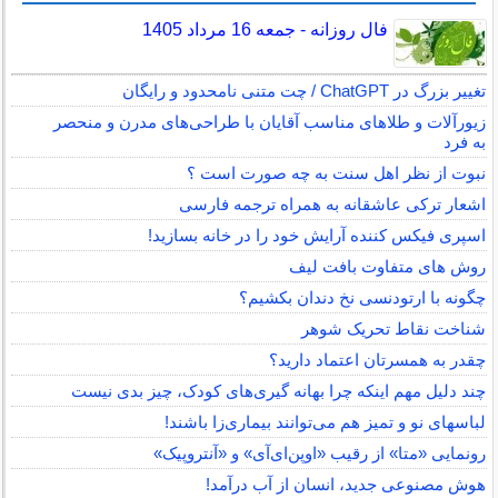
فال روزانه - جمعه 16 مرداد 1405
تغییر بزرگ در ChatGPT / چت متنی نامحدود و رایگان
زیورآلات و طلاهای مناسب آقایان با طراحی‌های مدرن و منحصر
به فرد
نبوت از نظر اهل سنت به چه صورت است ؟
اشعار ترکی عاشقانه به همراه ترجمه فارسی
اسپری فیکس کننده آرایش خود را در خانه بسازید!
روش های متفاوت بافت لیف
چگونه با ارتودنسی نخ دندان بکشیم؟
شناخت نقاط تحریک شوهر
چقدر به همسرتان اعتماد دارید؟
چند دلیل مهم اینکه چرا بهانه گیری‌های کودک، چیز بدی نیست
لباس‎های نو و تمیز هم می‌توانند بیماری‌زا باشند!
رونمایی «متا» از رقیب «اوپن‌ای‌آی» و «آنتروپیک»
هوش مصنوعی جدید، انسان از آب درآمد!