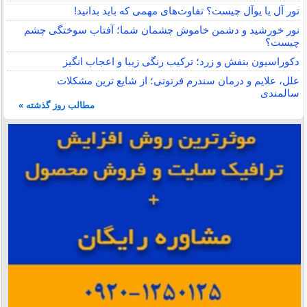
تور آل یا یوآل چیست؟ تفاوت‌های مهمی که باید بدانید!
نور خورشید و دشمن خاموش چشمان شما؛ آفتاب سوختگی چشم
چیست؟
دکوراسیون بنفش و زرد؛ ترکیب رنگی زیبا و اعجاب انگیز
علل، علایم و درمان سندرم فرتوتی؛ از شایع ترین مشکلات
سالمندی
مطالب روز گذشته »