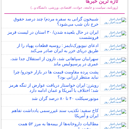
تازه ترین خبرها
(روزنامه، سیاست و جامعه، حوادث، اقتصادی، ورزشی، دانشگاه و...)
سایر خبرهای داغ
شبیخون گرانی به سفره مردم/ چند درصد حقوق
خرج نان شب می‌شود؟
ایران در حال بلعیده شدن/ ۳۰ استان در لیست قرمز
فرونشست
ادعای نیویورک‌تایمز : روسیه قطعات پهپاد را از
طریق دریای خزر به ایران صادر می‌کند
سهرابیان سپاهانی شد، نازون از استقلال جدا شد،
عمری در پرسپولیس ماند
پشت پرده مقاومت قیمت‌ ها در بازار خودرو/ چرا
نباید منتظر ارزانی بود؟
رویترز: ایران خواستار دریافت عوارض از تنگه هرمز
شد؛ اختلاف با آمریکا و عمان ادامه دارد
موتورسیکلت ۴۰ تا ۸۰ درصد گران شد
کاخ سفید: تکذیب سند غیررسمی یادداشت تفاهم
ایران و آمریکا
مطالبات داروخانه‌ها از بیمه‌ها به مرز ۵۲ همت
رسید+جدول