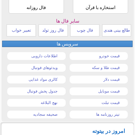
استخاره با قرآن
فال روزانه
سایر فال ها
طالع بینی هندی
فال چوب
فال روز تولد
تعبیر خواب
سرویس ها
قیمت خودرو
اطلاعات دارویی
قیمت طلا و سکه
ویدئوهای فوتبال
قیمت دلار
کالری مواد غذایی
قیمت موبایل
جدول پخش فوتبال
قیمت تبلت
نهج البلاغه
تیتر روزنامه ها
صحیفه سجادیه
امروز در بیتوته