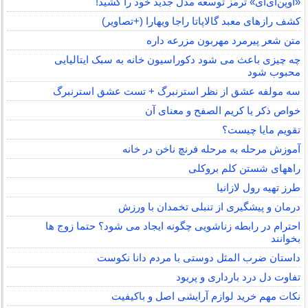
«اوپن‌ای‌آی» ترمز توسعه مدل جدید خود را کشید!
کشف رازهای معبد گالاپاتا راجا ویهارا (+تصاویر)
متن شعر پیرمرد مهربون مزرعه داره
چه چیزی باعث می شود دکوراسیون خانه به سبک ایتالیایی
محبوب شود
سه مولفه عشق از نظر استرنبرگ + تست عشق استرنبرگ
خواص ذکر یا کریم الصفح و معنای آن
تقویم مایا چیست؟
آموزش مرحله به مرحله فرنچ ناخن در خانه
راههای شستن کلم بروکلی
طرز تهیه رول لازانیا
درمان و پیشگیری از تنبلی تخمدان با ورزش
احترام در رابطه زناشویی چگونه ایجاد می شود؟ حتما زوج ها
بخوانند
داستان ضرب المثل دوستی با مردم دانا نكوست
تفاوت دل درد بارداری و پریود
نکات مهم خرید لوازم آرایشی اصل و باکیفیت