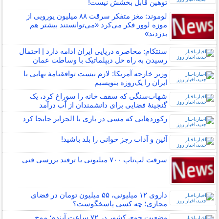
توهین قابل بخشش نیست!
لوموند: مغز متفکر سرقت ۸۸ میلیون یورویی از
موزه لوور فکر می‌کرد «می‌توانستند بیشتر هم
بدزدند»
سنتکام: محاصره دریایی ایران ادامه دارد | احتمال
رسیدن به راه حل دیپلماتیک با وساطت عمان
وزیر خارجه آمریکا: لازم نیست توافقنامهٔ نهایی با
ایران را یک‌روزه بنویسیم
شهاب‌سنگی که سقف خانه را سوراخ کرد، یک
گنجینۀ فضایی برای دانشمندان از آب درآمد
رکوردهایی که مسی در بازی با الجزایر جابجا کرد
آئین و آداب رجز خوانی را بلد باشید!
سرقت لپ‌تاپ ۷۰۰ میلیونی با ترفند بررسی فنی
داروی ۱۲ میلیونی، ۵۵ میلیون تومان در فضای
مجازی؛ چه کسی پاسخگوست؟
وضعیت جوی کشور در ۷۲ ساعت آینده؛ موج