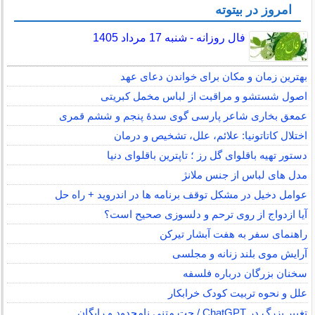
امروز در بیتوته
فال روزانه - شنبه 17 مرداد 1405
بهترین زمان و مکان برای خواندن دعای عهد
اصول شستشو و مراقبت از لباس مخمل کبریتی
عمعق بخاری شاعر پارسی گوی سدهٔ پنجم و ششم قمری
اختلال کاتاتونیا: علائم، علل، تشخیص و درمان
دستور تهیه باقلوای گل رز ؛ تاپترین باقلوای دنیا
مدل های لباس از جنس ملانژ
عوامل دخیل در مشکل توقف برنامه ها در اندروید + راه حل
آیا ازدواج از روی ترحم و دلسوزی صحیح است؟
راهنمای سفر به هفت آبشار تیرکن
آرایش موی بلند زنانه و مجلسی
سخنان بزرگان درباره فلسفه
علل و نحوه تربیت کودک خرابکار
تغییر بزرگ در ChatGPT / چت متنی نامحدود و رایگان