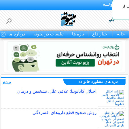
بـیتوتــه
 30% تخفیف از
منو
خانه
اخبار داغ
تازه ها
تبلیغات در بیتوته
درباره ما
ت
تازه های مشاوره خانواده
بیشتر »
اختلال کاتاتونیا: علائم، علل، تشخیص و درمان
روش صحیح قطع داروهای افسردگی