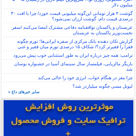
میلیون دلار
گوشت ۴ هزار تومانی این‌گونه میلیونی قیمت خورد/ چرا با افت ۳۰
درصدی قیمت دام، گوشت ارزان نمی‌شود؟
عربستان و پاکستان توافقنامه دفاعی مشترک امضا می‌کنند /سفر
نخست‌وزیر پاکستان به عربستان
گزارش تکان‌ دهنده بانک مرکزی از سفره ایرانی‌ها؛ تورم چگونه
فقرا را فقیرتر کرد؟/ شکاف ۱۵ درصدی تورم میان فقیر و غنی
ترامپ: همه چیز درباره ایران به طور استثنایی خوب پیش می‌رود
بازیگر مالزیایی، فیلمساز سال سینمای آسیا در جشنواره بوسان
شد
چرا مغز در هنگام خواب، انرژی خود را خالی می‌کند
لیونل مسی چگونه میلیاردر شد؟
سایر خبرهای داغ »