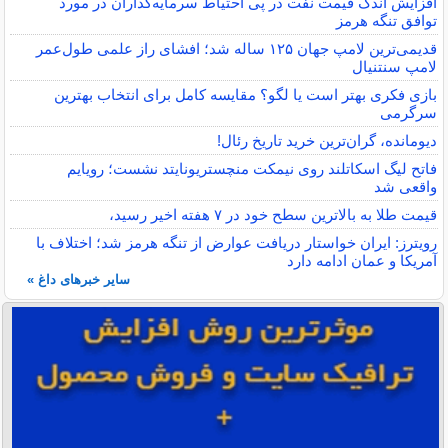
افزایش اندک قیمت نفت در پی احتیاط سرمایه‌گذاران در مورد
توافق تنگه هرمز
قدیمی‌ترین لامپ جهان ۱۲۵ ساله شد؛ افشای راز علمی طول‌عمر
لامپ سنتنیال
بازی فکری بهتر است یا لگو؟ مقایسه کامل برای انتخاب بهترین
سرگرمی
دیومانده، گران‌ترین خرید تاریخ رئال!
فاتح لیگ اسکاتلند روی نیمکت منچستریونایتد نشست؛ رویایم
واقعی شد
قیمت طلا به بالاترین سطح خود در ۷ هفته اخیر رسید،
رویترز: ایران خواستار دریافت عوارض از تنگه هرمز شد؛ اختلاف با
آمریکا و عمان ادامه دارد
سایر خبرهای داغ »