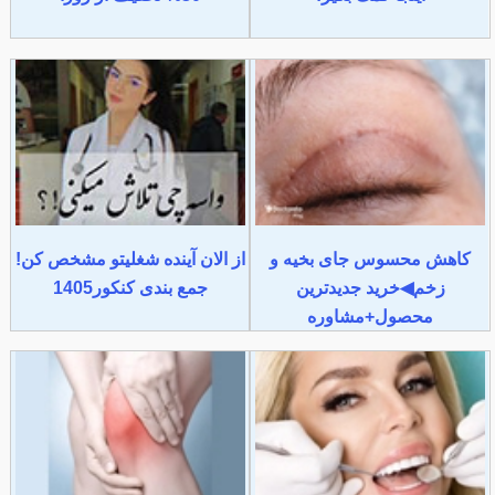
کاهش محسوس جای بخیه و
از الان آینده شغلیتو مشخص کن!
زخم◀خرید جدیدترین
جمع بندی کنکور1405
محصول+مشاوره