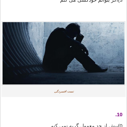
تست افسردگی
10.
0)بیش از حد معمول گریه نمی كنم