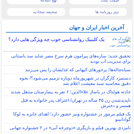
قیمت تبلت
نهج البلاغه
تیتر روزنامه ها
صحیفه سجادیه
آخرین اخبار ایران و جهان
یک کلینیک روانشناسی خوب چه ویژگی هایی دارد؟
تحقیق جدید: سازه‌های پیرامون هرم سرخ مصر شاید سد باستانی
برای مدیریت آب بودند
سیاه‌چاله‌ها؛ پرخورهای کیهانی که غذایشان را پس می‌زنند
دستمزد کارگران در شهریورماه دوباره ترمیم می‌شود؟/ نحوه
دقیق محاسبه سبد معیشت اعلام شد
حادثه هولناک در پاساژ علاءالدین؛ ۶ نفر به بیمارستان منتقل شدند
ناپدیدشدن زن ۴۵ ساله در تهران/ اعتراف پدر خانواده به قتل
همسر و دخترش
یک فیلم مرموز در جشنواره ونیز حضور دارد؛ اهدای جایزه به لوکا
گوادانینو
نامزدی بهترین فیلم و بازیگری «دوچرخه آبی» در ۲ جشنواره جهانی