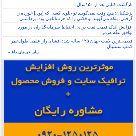
بازگشت کتابی بعد از ۱۵۰سال
پزشکیان: هیچ وقت نمی‌گویند تو جلوی کسی که [پول] خورده را
گرفتی؛ بلکه می‌گویند تو فلانی را که حزب‌اللهی بود، برداشتی
افزایش اندک قیمت نفت در پی احتیاط سرمایه‌گذاران در مورد
توافق تنگه هرمز
قدیمی‌ترین لامپ جهان ۱۲۵ ساله شد؛ افشای راز علمی طول‌عمر
لامپ سنتنیال
سایر خبرهای داغ »