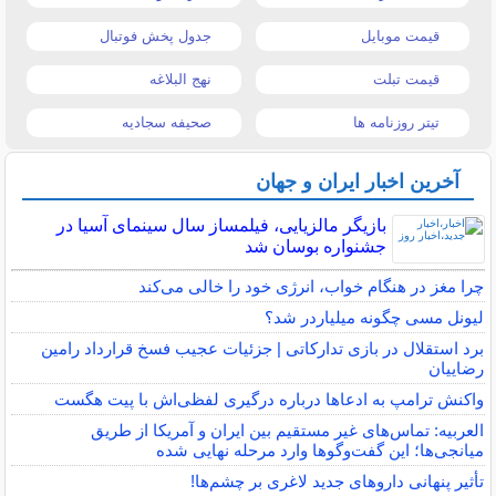
قیمت موبایل
جدول پخش فوتبال
قیمت تبلت
نهج البلاغه
تیتر روزنامه ها
صحیفه سجادیه
آخرین اخبار ایران و جهان
بازیگر مالزیایی، فیلمساز سال سینمای آسیا در
جشنواره بوسان شد
چرا مغز در هنگام خواب، انرژی خود را خالی می‌کند
لیونل مسی چگونه میلیاردر شد؟
برد استقلال در بازی تدارکاتی | جزئیات عجیب فسخ قرارداد رامین
رضاییان
واکنش ترامپ به ادعاها درباره درگیری لفظی‌اش با پیت هگست
العربیه: تماس‌های غیر مستقیم بین ایران و آمریکا از طریق
میانجی‌ها؛ این گفت‌و‌گو‌ها وارد مرحله نهایی شده
تأثیر پنهانی داروهای جدید لاغری بر چشم‌ها!