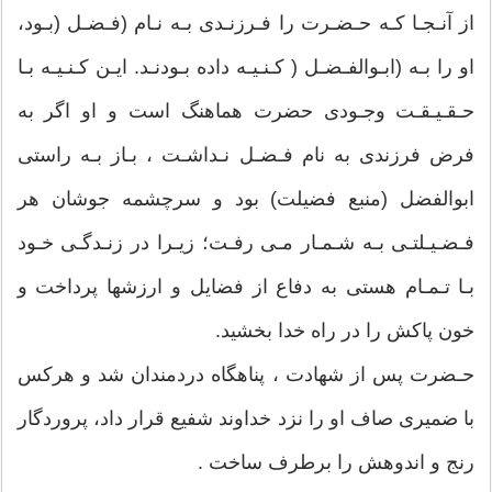
از آنـجـا كـه حـضـرت را فـرزنـدى بـه نـام (فـضـل (بـود،
او را بـه (ابـوالفـضـل ( كـنـیـه داده بـودنـد. ایـن كـنـیـه بـا
حـقـیـقـت وجـودى حضرت هماهنگ است و او اگر به
فرض فرزندى به نام فـضـل نـداشـت ، بـاز بـه راستى
ابوالفضل (منبع فضیلت) بود و سرچشمه جوشان هر
فـضـیـلتـى بـه شـمـار مـى رفـت؛ زیـرا در زنـدگـى خـود
بـا تـمـام هستى به دفاع از فضایل و ارزشها پرداخت و
خون پاكش را در راه خدا بخشید.
حـضرت پس از شهادت ، پناهگاه دردمندان شد و هركس
با ضمیرى صاف او را نزد خداوند شفیع قرار داد، پروردگار
رنج و اندوهش را برطرف ساخت .