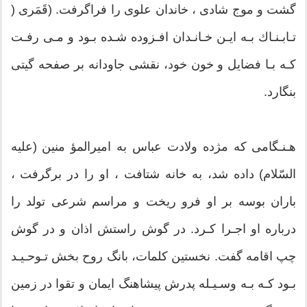
گشت و موج شادى ، خاندان علوى را فراگرفت. (قَمَرى (
تـابـنـاك بـه ایـن خـانـدان افـزوده شـده بـود و مـى رفـت
كـه بـا فضایل و خون خود، نقشى جاودانه بر صفحه گیتى
بنگارد.
هـنـگامى كه مژده ولادت عباس به امیرالمؤ منین (علیه
السّلام) داده شد، به خانه شتافت ، او را در برگرفت ،
باران بوسه بر او فرو ریخت و مراسم شرعى تولد را
درباره او اجـرا كـرد. در گوش راستش اذان و در گوش
چپ اقامه گفت. نخستین كلمات، بانگ روح بخش تـوحـیـد
بـود كـه بـه وسـیـله پدرش پیشاهنگ ایمان و تقوا در زمین