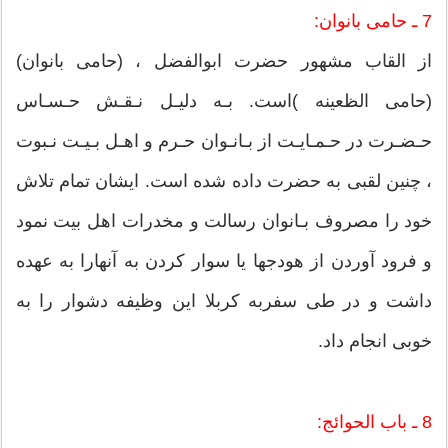
7 ـ حامى بانوان:
از القاب مشهور حضرت ابوالفضل ، (حامى بانوان)
(حامى الظعینه )است. بـه دلیـل نـقـش حـسـاس
حـضـرت در حـمـایـت از بـانـوان حـرم و اهـل بـیـت نـبوت
، چنین لقبى به حضرت داده شده است. ایشان تمام تلاش
خود را مصروف بـانوان رسالت و مخدرات اهل بیت نمود
و فرود آوردن از هودجها یا سوار كردن به آنهارا به عهده
داشت و در طى سفربه كربلا این وظیفه دشوار را به
خوبى انجام داد.
8 ـ باب الحوائج: