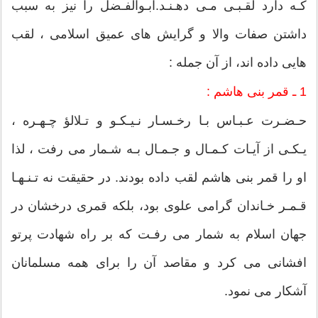
كـه دارد لقـبـى مـى دهـنـد.ابـوالفـضل را نیز به سبب
داشتن صفات والا و گرایش هاى عمیق اسلامى ، لقب
هایى داده اند، از آن جمله :
1 ـ قمر بنى هاشم :
حـضـرت عـبـاس بـا رخـسـار نـیـكـو و تـلالؤ چـهـره ،
یـكـى از آیـات كـمـال و جـمـال بـه شـمار مى رفت ، لذا
او را قمر بنى هاشم لقب داده بودند. در حقیقت نه تـنـهـا
قـمـر خـاندان گرامى علوى بود، بلكه قمرى درخشان در
جهان اسلام به شمار مى رفـت كه بر راه شهادت پرتو
افشانى مى كرد و مقاصد آن را براى همه مسلمانان
آشكار مى نمود.