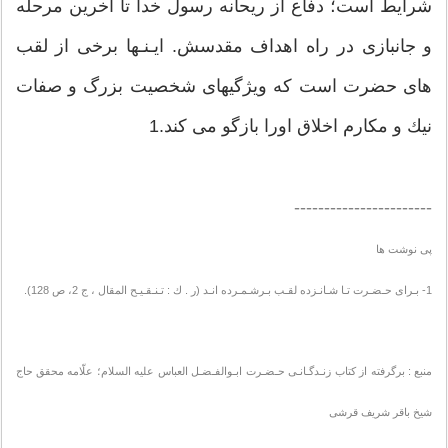
شرایط است؛ دفاع از ریحانه رسول خدا تا آخرین مرحله
و جانبازى در راه اهداف مقدسش. ایـنـها برخى از لقب
هاى حضرت است كه ویژگیهاى شخصیت بزرگ و صفات
نیك و مكارم اخلاق اورا بازگو مى كند.1
-----------------------
پی نوشت ها
1- بـراى حـضـرت تـا شـانـزده لقـب بـرشـمـرده انـد (ر . ك : تـنـقـیـح المقال ، ج 2، ص 128).
منبع : برگرفته از کتاب زنـدگـانـى حـضـرت ابـوالفـضـل العباس علیه السلام؛ علّامه محقق حاج
شیخ باقر شریف قرشى