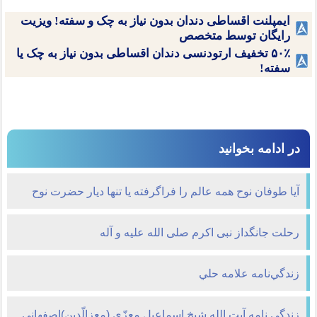
ایمپلنت اقساطی دندان بدون نیاز به چک و سفته! ویزیت
رایگان توسط متخصص
۵۰٪ تخفیف ارتودنسی دندان اقساطی بدون نیاز به چک یا
سفته!
در ادامه بخوانید
آيا طوفان نوح همه عالم را فراگرفته يا تنها ديار حضرت نوح
را؟
رحلت جانگداز نبی اکرم صلی الله علیه و آله
زندگي‌نامه علامه حلي
زندگی نامه آیت الله شیخ اسماعیل معزّی (معزالّدین)اصفهانی