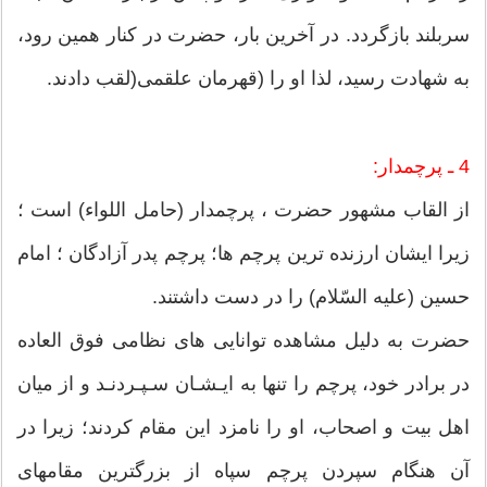
سربلند بازگردد. در آخرین بار، حضرت در كنار همین رود،
به شهادت رسید، لذا او را (قهرمان علقمى(لقب دادند.
4 ـ پرچمدار:
از القاب مشهور حضرت ، پرچمدار (حامل اللواء) است ؛
زیرا ایشان ارزنده ترین پرچم ها؛ پرچم پدر آزادگان ؛ امام
حسین (علیه السّلام) را در دست داشتند.
حضرت به دلیل مشاهده توانایی هاى نظامى فوق العاده
در برادر خود، پرچم را تنها به ایـشـان سـپـردنـد و از میان
اهل بیت و اصحاب، او را نامزد این مقام كردند؛ زیرا در
آن هنگام سپردن پرچم سپاه از بزرگترین مقامهاى