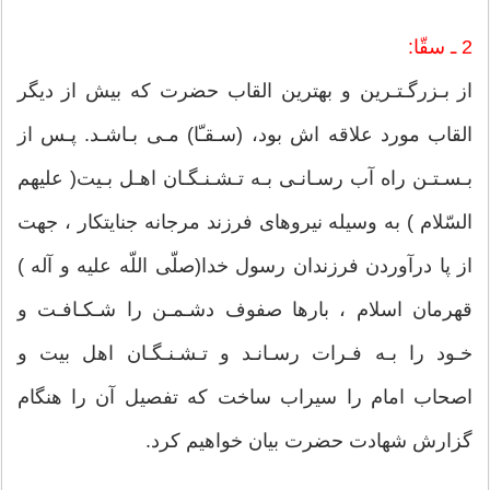
2 ـ سقّا:
از بـزرگـتـرین و بهترین القاب حضرت كه بیش از دیگر
القاب مورد علاقه اش بود، (سـقـّا) مـى بـاشـد. پـس از
بـسـتـن راه آب رسـانـى بـه تـشـنـگـان اهـل بـیت( علیهم
السّلام ) به وسیله نیروهاى فرزند مرجانه جنایتكار ، جهت
از پا درآوردن فرزندان رسول خدا(صلّى اللّه علیه و آله )
قهرمان اسلام ، بارها صفوف دشـمـن را شـكـافـت و
خـود را بـه فـرات رسـانـد و تـشـنـگـان اهل بیت و
اصحاب امام را سیراب ساخت كه تفصیل آن را هنگام
گزارش شهادت حضرت بیان خواهیم كرد.