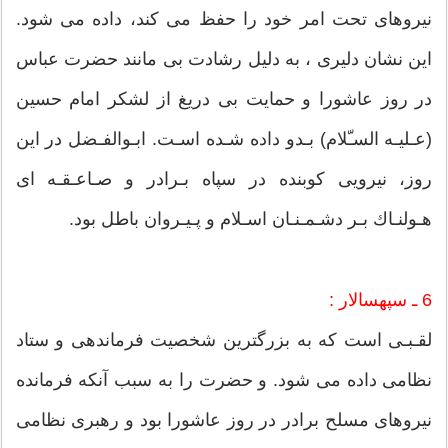
نیروهاى تحت امر خود را حفظ مى كند، داده مى شود.
این نشان دلیرى ، به دلیل رشادت بى مانند حضرت عباس
در روز عاشورا و حمایت بى دریغ از لشكر امام حسین
(عـلیـه السـّلام) بـدو داده شـده اسـت. ابـوالفـضل در این
روز، نیرویى كوبنده در سپاه بـرادر و صـاعـقـه اى
هـولنـاك بـر دشـمـنـان اسـلام و پـیـروان باطل بود.
6 ـ سپهسالار :
لقـبـى است كه به بزرگترین شخصیت فرماندهى و ستاد
نظامى داده مى شود. و حضرت را به سبب آنكه فرمانده
نیروهاى مسلح برادر در روز عاشورا بود و رهبرى نظامى