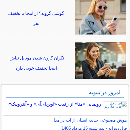
گوشی گرونه؟ از اینجا با تخغیف
بخر
نگران گرون شدن موبایل نباش!
اینجا تخفیف خوبی داره
امروز در بیتوته
رونمایی «متا» از رقیب «اوپن‌ای‌آی» و «آنتروپیک»
هوش مصنوعی جدید، انسان از آب درآمد!
فال روزانه - پنج شنبه 15 مرداد 1405