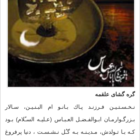
گره گشای علقمه
نـخـسـتـیـن فـرزنـد پـاك بـانـو ام البـنـیـن، سـالار
بـزرگـوارمـان ابـوالفـضـل العـبـاس (عـلیـه السـّلام) بـود
كـه بـا تـولدش، مـدیـنـه بـه گـُل نـشـسـت ، دنیا پرفروغ