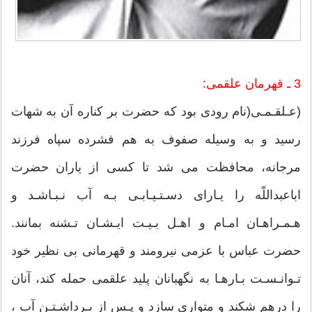
3 ـ قهرمان علقمى:
(عـلقـمـى(نام رودى بود كه حضرت بر كناره آن به شهات
رسید و به وسیله صفوف به هم فشرده سپاه فرزند
مرجانه، محافظت مى شد تا كسى از یاران حضرت
اباعبداللّه را یـاراى دسـتـیـابـى بـه آب نـبـاشـد و
هـمـراهـان امـام و اهـل بـیـت ایـشـان تـشنه بمانند.
حضرت عباس با عزمى نیرومند و قهرمانى بى نظیر خود
تـوانـسـت بـارهـا به نگهبانان پلید علقمى حمله كند، آنان
را درهم شكند و متوارى سازد و پـس از بـرداشـتـن آب ،