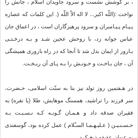
، بر گوشش نشست و سرود جاویدان اسلام ، جانش را
نواخت :(اللّه اكبر... لا اله الاّ اللّه (. این كلمات كه عصاره
پـیـام پـیـامبران و سرود پرهیزگاران است ، در اعماق جان
عباس جوانه زد، با روحش عجین شـد و بـه درخـتـى
بـارور از ایمان بدل شد تا آنجا كه در راه بارورى همیشگى
آن ، جان بـاخـت و خـونـش را بـه پـاى آن ریـخـت.
در هـفتمین روز تولد نیز بنا به سنّت اسلامى، حـضرت،
سر فرزند را تراشید، همسنگ موهایش، طلا (یا نقره) به
فقیران صدقه داد و هـمـان گـونـه كـه نـسـبـت بـه
حـسـنـیـن ( عـلیـهـمـا السـّلام ) عمل كرده بود، گوسفندى
به عنوان عقیقه ذبح كرد.