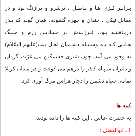
بـرابـر كـژی هـا و بـاطـل ، ترشرو و پرآژنگ بود و در
مقابل نیكى ، خندان و چهره گشوده. همان گونه كه پـدر
دریـافـتـه بـود، فـرزنـدش در مـیـادیـن رزم و جـنـگ
هـایـى كـه بـه وسـیـله دشـمنان اهـل بیت(علیهم السّلام)
به وجود مى آمد، چون شیرى خشمگین مى غرّید، گردان
و دلیران سـپـاه كـفر را درهم مى كوفت و در میدان كربلا
تمامى سپاه دشمن را دچار هراس مرگ آورى كرد.
كنیه ها
به حضرت عباس ، این كنیه ها را داده بودند:
1 ـ ابوالفضل :