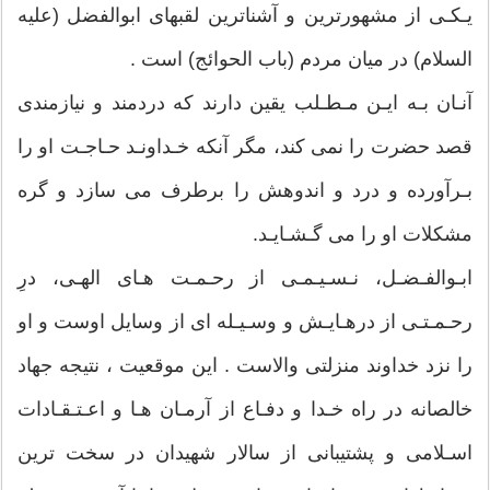
یـكـى از مشهورترین و آشناترین لقبهاى ابوالفضل (علیه
السلام) در میان مردم (باب الحوائج) است .
آنـان بـه ایـن مـطـلب یقین دارند كه دردمند و نیازمندى
قصد حضرت را نمى كند، مگر آنكه خـداونـد حـاجـت او را
بـرآورده و درد و اندوهش را برطرف مى سازد و گره
مشكلات او را مى گـشـایـد.
ابـوالفـضـل، نـسـیـمـى از رحـمـت هـاى الهـى، درِ
رحـمـتـى از درهـایـش و وسـیـله اى از وسایل اوست و او
را نزد خداوند منزلتى والاست . این موقعیت ، نتیجه جهاد
خالصانه در راه خـدا و دفـاع از آرمـان هـا و اعـتـقـادات
اسـلامى و پشتیبانى از سالار شهیدان در سخت ترین