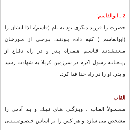
2 ـ ابوالقاسم:
حضرت را فرزند دیگرى بود به نام (قاسم)، لذا ایشان را
(ابوالقاسم ( كنیه داده بـودنـد. بـرخـى از مـورخـان
مـعـتـقـدنـد قـاسـم هـمـراه پـدر و در راه دفـاع از
ریـحـانـه رسول اكرم در سرزمین كربلا به شهادت رسید
و پدر، او را در راه خدا فدا كرد.
القاب
مـعـمـولاً القـاب ، ویـژگـی هـاى نـیـك و بـد آدمى را
مشخص مى سازد و هر كس را بر اساس خـصـوصـیـتـى