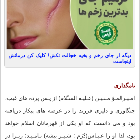
دیگه از جای زخم و بخیه خجالت نکش! کلیک کن درمانش
اینجاست
نامگذارى
امـیـرالمـؤ مـنـیـن (عـلیـه السـّلام) از پـس پرده هاى غیب،
جنگاورى و دلیرى فرزند را در عرصه هاى پیكار دریافته
بود و مى دانست كه او یكى از قهرمانان اسلام خواهد
بود، لذا او را عـبـاس(دُژم : شـیـر بیشه) نـامـیـد؛ زیـرا در