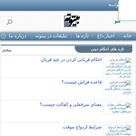
بـیتوتــه
منو
خانه
اخبار داغ
تازه ها
تبلیغات در بیتوته
درباره ما
ت
تازه های احکام دینی
بیشتر »
احکام قربانی کردن در عید قربان
قاعده فراش چیست؟
معنای سرقفلی و کفالت چیست؟
شرایط ازدواج موقت