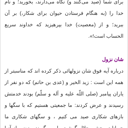
برای شما (صید می‌کنند و) نگاه می‌دارند، بخورید؛ و نام
خدا را (به هنگام فرستادن حیوان برای شکار،) بر آن
ببرید؛ و از (معصیت) خدا بپرهیزید که خداوند سریع
الحساب است!».
شان نزول
درباره آیه فوق شان نزولهائى ذکر کرده اند که مناسبتر از
همه این است : زید الخیر و (عدى بن حاتم) که دو نفر از
یاران پیامبر (صلی اللّه علیه و آله و سلّم) بودند خدمتش
رسیدند و عرض کردند: ما جمعیتى هستیم که با سگها و
بازهاى شکارى صید مى کنیم ، و سگهاى شکارى ما
حیوانات وحشی حلال گوشت را مى گیرند، بعضى از آنها