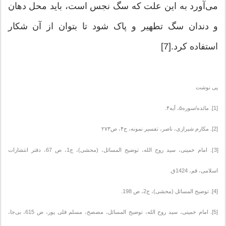
می‌آورد به این علت که سگ نجس است، باید محل دهان
و دندان سگ تطهیر و پاک شود تا بتوان از آن شکار
استفاده کرد.[7]
پی نوشت
[1]. مائده/سوره۵، آیه۴.
[2]. مکارم شیرازی، ناصر، تفسیر نمونه، ج۴، ص۲۷۳
[3]. امام خمینی، سید روح الله، توضيح المسائل، (محشى)، ج‌1، ص 67، دفتر انتشارات
اسلامی، قم، 1424ق.
[4]. توضيح المسائل (محشى)، ج‌2، ص 198‌.
[5]. امام خمینی، سید روح الله، توضيح المسائل، مصصح، مسلم قلی پور، ص 615، بی‌جا،