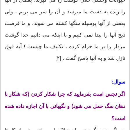
را زنده به دست ما میرسد و آن را سر مى بریم ، ولى
بعضى از آنها بوسیله سگها کشته مى شوند، و ما فرصت
ذبح آنها را پیدا نمى کنیم و با اینکه مى دانیم خدا گوشت
مردار را بر ما حرام کرده ، تکلیف ما چیست ! آیه فوق
نازل شد و به آنها پاسخ گفت . [۲]
سوال:
اگر نجس است بفرمایید که چرا شکار کردن (که شکار با
دهان سگ حمل می شود) و نگهبانی با آن اجازه داده شده
است؟
بله اگر چه سگ نجس است[3] ولی برای برخی از کارها