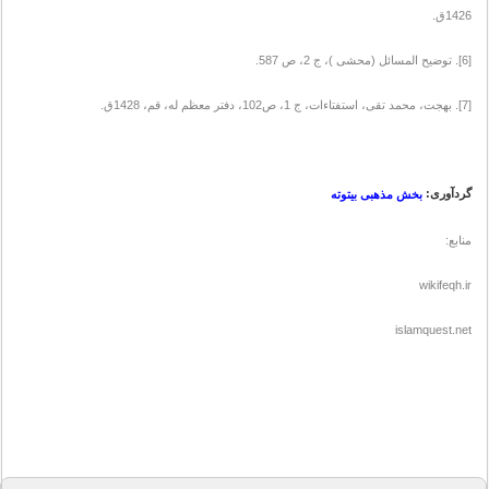
1426ق.
[6]. توضيح المسائل (محشى )، ج ‌2، ص 587.
[7]. بهجت، محمد تقی، استفتاءات، ج ‌1، ص102، دفتر معظم له، قم، 1428ق.
گردآوری:
بخش مذهبی بیتوته
منابع:
wikifeqh.ir
islamquest.net