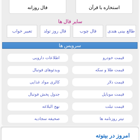
استخاره با قرآن
فال روزانه
سایر فال ها
طالع بینی هندی
فال چوب
فال روز تولد
تعبیر خواب
سرویس ها
قیمت خودرو
اطلاعات دارویی
قیمت طلا و سکه
ویدئوهای فوتبال
قیمت دلار
کالری مواد غذایی
قیمت موبایل
جدول پخش فوتبال
قیمت تبلت
نهج البلاغه
تیتر روزنامه ها
صحیفه سجادیه
امروز در بیتوته