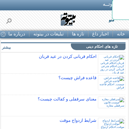
بـیتوتــه
ها
منو
خانه
اخبار داغ
تازه ها
تبلیغات در بیتوته
درباره ما
ت
تازه های احکام دینی
بیشتر »
احکام قربانی کردن در عید قربان
قاعده فراش چیست؟
معنای سرقفلی و کفالت چیست؟
شرایط ازدواج موقت