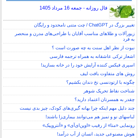
فال روزانه - جمعه 16 مرداد 1405
تغییر بزرگ در ChatGPT / چت متنی نامحدود و رایگان
زیورآلات و طلاهای مناسب آقایان با طراحی‌های مدرن و منحصر
به فرد
نبوت از نظر اهل سنت به چه صورت است ؟
اشعار ترکی عاشقانه به همراه ترجمه فارسی
اسپری فیکس کننده آرایش خود را در خانه بسازید!
روش های متفاوت بافت لیف
چگونه با ارتودنسی نخ دندان بکشیم؟
شناخت نقاط تحریک شوهر
چقدر به همسرتان اعتماد دارید؟
چند دلیل مهم اینکه چرا بهانه گیری‌های کودک، چیز بدی نیست
لباس‎های نو و تمیز هم می‌توانند بیماری‌زا باشند!
رونمایی «متا» از رقیب «اوپن‌ای‌آی» و «آنتروپیک»
هوش مصنوعی جدید، انسان از آب درآمد!