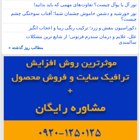
تور آل یا یوآل چیست؟ تفاوت‌های مهمی که باید بدانید!
نور خورشید و دشمن خاموش چشمان شما؛ آفتاب سوختگی چشم
چیست؟
دکوراسیون بنفش و زرد؛ ترکیب رنگی زیبا و اعجاب انگیز
علل، علایم و درمان سندرم فرتوتی؛ از شایع ترین مشکلات
سالمندی
مطالب روز گذشته »