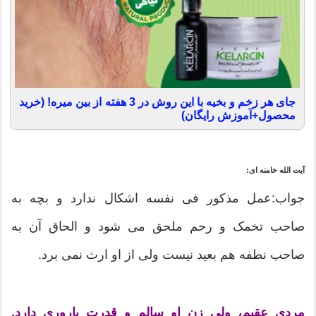
جای هر زخم و بخیه با این روش در 3 هفته از بین میره! (خرید
محصول+آموزش رایگان)
آیت الله خامنه ای:
جواب:عمل مذکور فی‏ نفسه اشکال ندارد و بچه به
صاحب تخمک و رحم ملحق می‏ شود و الحاق آن به
صاحب نطفه هم بعید نیست ولی از او ارث نمی‏ برد.
مردى عقیم، ولى زن او سالم و قدرت بارورى دارد.