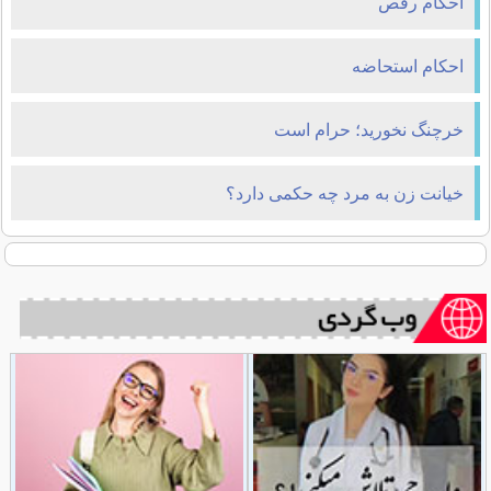
احکام رقص
احکام استحاضه
خرچنگ نخوريد؛ حرام است
خیانت زن به مرد چه حکمی دارد؟