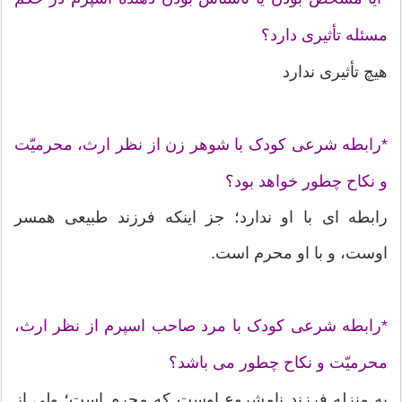
مسئله تأثیرى دارد؟
هیچ تأثیرى ندارد
*رابطه شرعى کودک با شوهر زن از نظر ارث، محرمیّت
و نکاح چطور خواهد بود؟
رابطه اى با او ندارد؛ جز اینکه فرزند طبیعى همسر
اوست، و با او محرم است.
*رابطه شرعى کودک با مرد صاحب اسپرم از نظر ارث،
محرمیّت و نکاح چطور مى باشد؟
به منزله فرزند نامشروع اوست که محرم است؛ ولى از