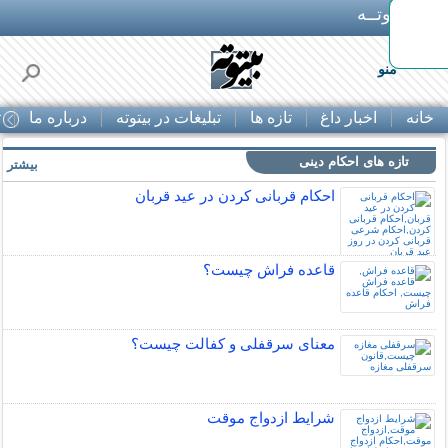
بـیتوتــه
وبایل
منو
خانه
اخبار داغ
تازه ها
تبلیغات در بیتوته
درباره ما
ت
تازه های احکام دینی
بیشتر »
احکام قربانی کردن در عید قربان
قاعده فراش چیست؟
معنای سرقفلی و کفالت چیست؟
شرایط ازدواج موقت