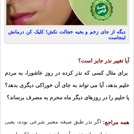
دیگه از جای زخم و بخیه خجالت نکش! کلیک کن درمانش
اینجاست
آیا تغییر نذر جایز است؟
براى مثال کسى که نذر کرده در روز عاشورا، به مردم
حلیم بدهد، آیا مى ‏تواند به جاى آن خوراکى دیگرى بدهد؟
یا حلیم را در روزهاى دیگر ماه محرم به مصرف برساند؟
اگر نذر طبق صیغه معتبر شرعى بوده، یعنی
همه مراجع: