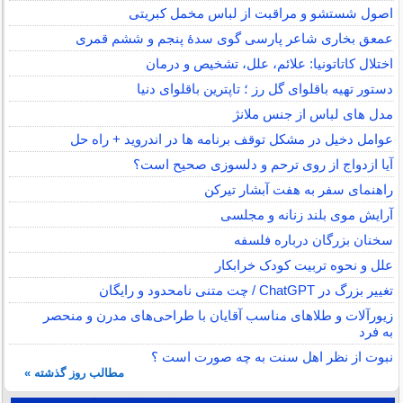
اصول شستشو و مراقبت از لباس مخمل کبریتی
عمعق بخاری شاعر پارسی گوی سدهٔ پنجم و ششم قمری
اختلال کاتاتونیا: علائم، علل، تشخیص و درمان
دستور تهیه باقلوای گل رز ؛ تاپترین باقلوای دنیا
مدل های لباس از جنس ملانژ
عوامل دخیل در مشکل توقف برنامه ها در اندروید + راه حل
آیا ازدواج از روی ترحم و دلسوزی صحیح است؟
راهنمای سفر به هفت آبشار تیرکن
آرایش موی بلند زنانه و مجلسی
سخنان بزرگان درباره فلسفه
علل و نحوه تربیت کودک خرابکار
تغییر بزرگ در ChatGPT / چت متنی نامحدود و رایگان
زیورآلات و طلاهای مناسب آقایان با طراحی‌های مدرن و منحصر
به فرد
نبوت از نظر اهل سنت به چه صورت است ؟
مطالب روز گذشته »