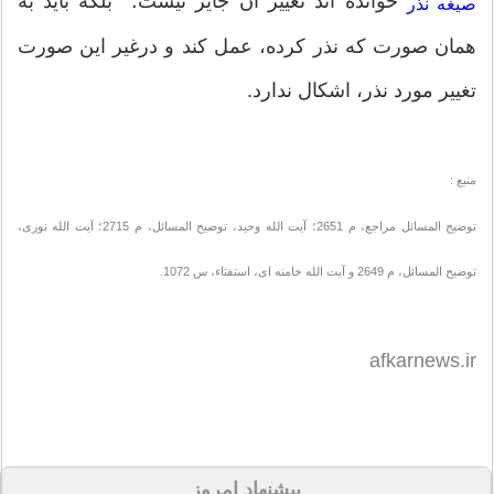
خوانده اند تغییر آن جایز نیست؛ بلکه باید به
صیغه نذر
همان صورت که نذر کرده، عمل کند و درغیر این صورت
تغییر مورد نذر، اشکال ندارد.
منبع :
توضیح‏ المسائل مراجع، م 2651؛ آیت‏ الله وحید، توضیح‏ المسائل، م 2715؛ آیت‏ الله نورى،
توضیح ‏المسائل، م 2649 و آیت‏ الله خامنه ‏اى، استفتاء، س 1072.
afkarnews.ir
پیشنهاد امروز