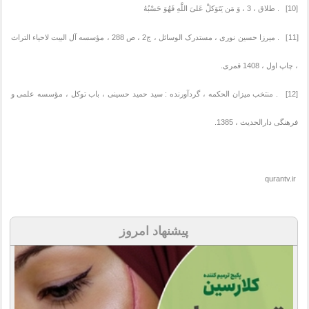
[10] . طلاق ، 3 ، وَ مَن یَتَوَکلَ‏ْ عَلىَ اللَّهِ فَهُوَ حَسْبُهُ‏
[11] . میرزا حسین نوری ، مستدرک الوسائل ، ج2 ، ص 288 ، مؤسسه آل البیت لاحیاء التراث
، چاپ اول ، 1408 قمری.
[12] . منتخب میزان الحکمه ، گردآورنده : سید حمید حسینی ، باب توکل ، مؤسسه علمی و
فرهنگی دارالحدیث ، 1385.
qurantv.ir
پیشنهاد امروز