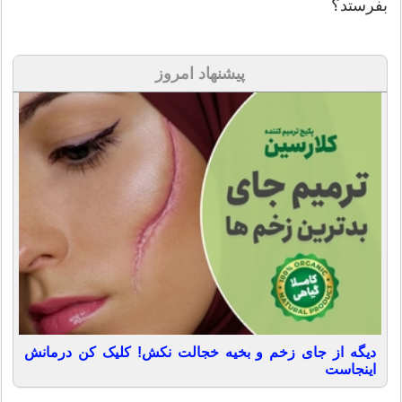
بفرستد؟
پیشنهاد امروز
دیگه از جای زخم و بخیه خجالت نکش! کلیک کن درمانش
اینجاست