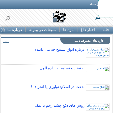
بـیتوتــه
د◀تا 50% تخفیف
منو
خانه
اخبار داغ
تازه ها
تبلیغات در بیتوته
درباره ما
ت
تازه های متفرقه دینی
بیشتر »
درباره انواع تسبیح چه می دانید؟
احتضار و تسلیم به اراده الهی
بدعت در اسلام: نوآوری یا انحراف؟
روش های دفع چشم زخم با نمک