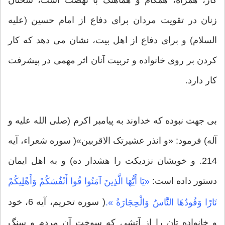
کار، همراه، همگام و هماهنگ با نهضت است، سخنان
زنان در تقویت مردان برای دفاع از امام حسین (علیه
السلام) و برای دفاع از اهل بیت، نشان می دهد که کار
کردن بر روی خانواده و تربیت آنان اثر مهمی در پیشرفت
کار دارد.
بی جهت نبوده که خداوند به پیامبر اکرم (صلی الله علیه و
آله) فرمود: «و انذر عشیرتک الاقربین»( سوره شعراء، آیه
214. و خویشان نزدیکت را هشدار ده) و به اهل ایمان
دستور داده است:
«يَا أَيُّهَا الَّذِينَ آمَنُوا قُوا أَنْفُسَكُمْ وَأَهْلِيكُمْ
( سوره تحریم، آیه 6، خود
نَارًا وَقُودُهَا النَّاسُ وَالْحِجَارَةُ ».
و خانواده تان را از آتشی که سوخت آن مردم و سنگ