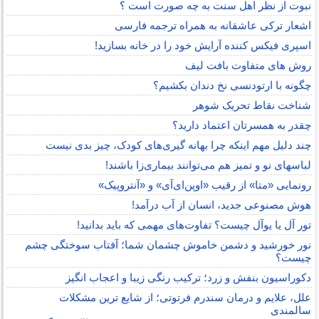
نبوت از نظر اهل سنت به چه صورت است ؟
اشعار ترکی عاشقانه به همراه ترجمه فارسی
اسپری فیکس کننده آرایش خود را در خانه بسازید!
روش های متفاوت بافت لیف
چگونه با ارتودنسی نخ دندان بکشیم؟
شناخت نقاط تحریک شوهر
چقدر به همسرتان اعتماد دارید؟
چند دلیل مهم اینکه چرا بهانه گیری‌های کودک، چیز بدی نیست
لباس‎های نو و تمیز هم می‌توانند بیماری‌زا باشند!
رونمایی «متا» از رقیب «اوپن‌ای‌آی» و «آنتروپیک»
هوش مصنوعی جدید، انسان از آب درآمد!
تور آل یا یوآل چیست؟ تفاوت‌های مهمی که باید بدانید!
نور خورشید و دشمن خاموش چشمان شما؛ آفتاب سوختگی چشم
چیست؟
دکوراسیون بنفش و زرد؛ ترکیب رنگی زیبا و اعجاب انگیز
علل، علایم و درمان سندرم فرتوتی؛ از شایع ترین مشکلات
سالمندی