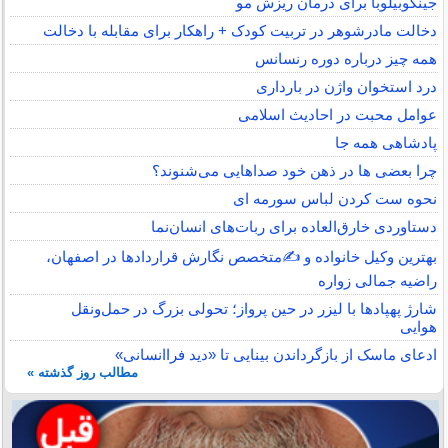
جینکوبیلوبا برای درمان ریزش مو
دخالت مادرشوهر در تربیت کودک + راهکار برای مقابله با دخالت
همه چیز درباره دوره رنسانس
درد استخوان واژن در بارداری
عوامل محبت در احادیث اسلامى
پادشاهی همه جا
چرا بعضی ها در ذهن خود صداهایی می‌شنوند؟
نحوه ست کردن لباس سورمه ای
دستاوردی خارق‌العاده برای ربات‌های انسان‌نما
بهترین وکیل خانواده و ✍️متخصص نگارش قراردادها در اصفهان،
راضیه جمالی زواره
شارژ پهپادها با لیزر در حین پرواز؛ تحولی بزرگ در حمل‌ونقل
هوایی
ادعای ماسک از بازگرداندن بینایی تا «دید فراانسانی»
مطالب روز گذشته »