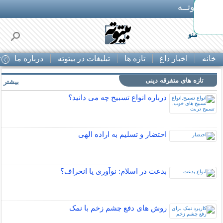
بـیتوتــه
وستی
منو
خانه
اخبار داغ
تازه ها
تبلیغات در بیتوته
درباره ما
ت
تازه های متفرقه دینی
بیشتر »
درباره انواع تسبیح چه می دانید؟
احتضار و تسلیم به اراده الهی
بدعت در اسلام: نوآوری یا انحراف؟
روش های دفع چشم زخم با نمک