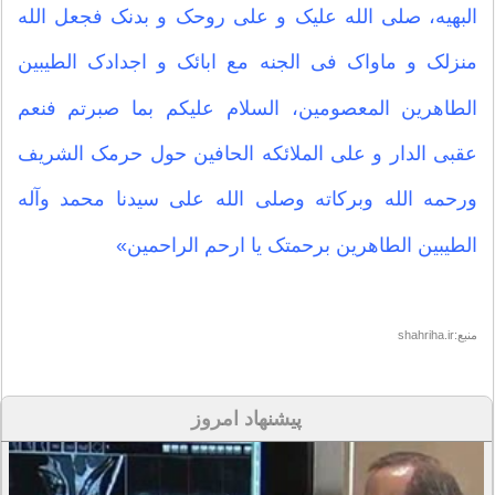
البهیه، صلی الله علیک و علی روحک و بدنک فجعل الله
منزلک و ماواک فی الجنه مع ابائک و اجدادک الطیبین
الطاهرین المعصومین، السلام علیکم بما صبرتم فنعم
عقبی الدار و علی الملائکه الحافین حول حرمک الشریف
ورحمه الله وبرکاته وصلی الله علی سیدنا محمد وآله
الطیبین الطاهرین برحمتک یا ارحم الراحمین»
منبع:shahriha.ir
پیشنهاد امروز