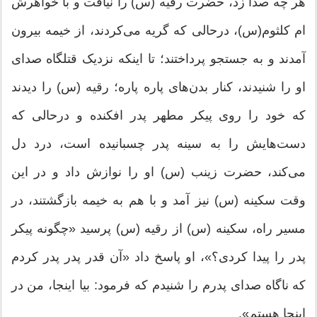
هر چه صدا زد، ‌حضرت رقیه (س) را نیافت و با خواهرش
ام کلثوم(س)،‌ درحالی که گریه می‌‌کردند، از خیمه بیرون
آمدند و به جستجو پرداختند؛‌ تا اینکه نزدیک قتلگاه صدای
او را شنیدند، کنار بدن‌های پاره پاره؛ رقیه (س) را دیدند
که خود را روی پیکر مطهر پدر افکنده‌ و درحالی که
دست‌هایش را به سینه پدر چسبانیده است، درد دل
می‌کند، حضرت زینب (س) او را نوازش داد و در این
وقت سکینه (س) نیز آمد و با هم به خیمه بازگشتند، در
مسیر راه،‌ سکینه (س) از رقیه (س) پرسید «چگونه پیکر
پدر را پیدا کردی؟»، او پاسخ داد «آن قدر پدر پدر کردم
که ناگاه صدای پدرم را شنیدم که فرمود: بیا اینجا، ‌من در
اینجا هستم».