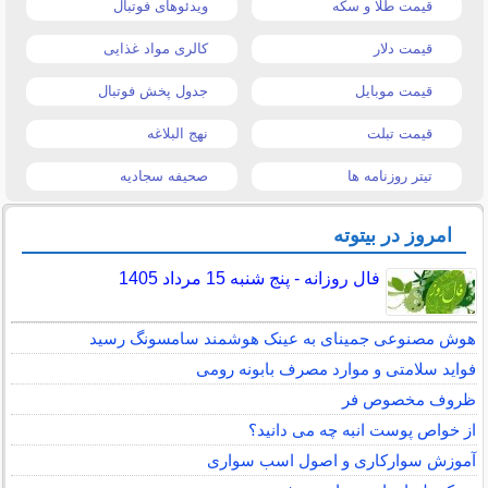
قیمت طلا و سکه
ویدئوهای فوتبال
قیمت دلار
کالری مواد غذایی
قیمت موبایل
جدول پخش فوتبال
قیمت تبلت
نهج البلاغه
تیتر روزنامه ها
صحیفه سجادیه
امروز در بیتوته
فال روزانه - پنج شنبه 15 مرداد 1405
هوش مصنوعی جمینای به عینک هوشمند سامسونگ رسید
فواید سلامتی و موارد مصرف بابونه رومی
ظروف مخصوص فر
از خواص پوست انبه چه می دانید؟
آموزش سوارکاری و اصول اسب سواری