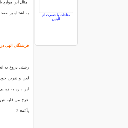
امثال این موارد ب
به اشتباه بر صفحه
مناجات با حضرت ام
البنین
فرشتگان الهی درو
زشتی دروغ به اندا
لعن و نفرین خود 
این باره به زیبا
خرج من قلبه نتن ح
بِاُمّه» 2.