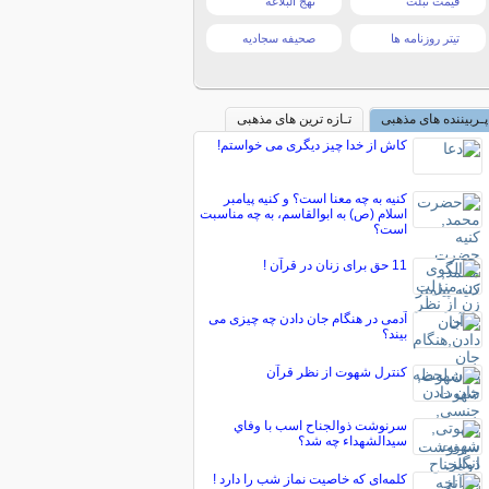
قیمت تبلت
نهج البلاغه
تیتر روزنامه ها
صحیفه سجادیه
پـربیننده های مذهبی
تـازه ترین های مذهبی
کاش از خدا چیز دیگری می خواستم!
کنیه به چه معنا است؟ و کنیه پیامبر
اسلام (ص) به ابوالقاسم، به چه مناسبت
است؟
11 حق برای زنان در قرآن !
آدمی در هنگام جان دادن چه چیزی می
بیند؟
کنترل شهوت از نظر قرآن
سرنوشت ذوالجناح اسب با وفاي
سيدالشهداء چه شد؟
کلمه‌ای که خاصیت نماز شب را دارد !