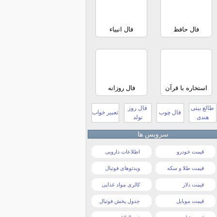
فال حافظ
فال انبیاء
استخاره با قرآن
فال روزانه
طالع بینی
فال روز
فال چوب
تعبیر خواب
هندی
تولد
سرویس ها
قیمت خودرو
اطلاعات دارویی
قیمت طلا و سکه
ویدئوهای فوتبال
قیمت دلار
کالری مواد غذایی
قیمت موبایل
جدول پخش فوتبال