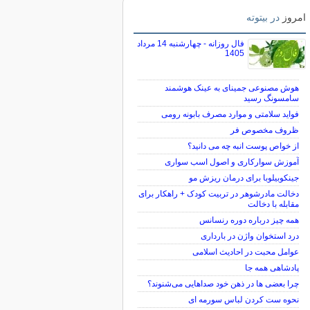
امروز
در بیتوته
فال روزانه - چهارشنبه 14 مرداد
1405
هوش مصنوعی جمینای به عینک هوشمند
سامسونگ رسید
فواید سلامتی و موارد مصرف بابونه رومی
ظروف مخصوص فر
از خواص پوست انبه چه می دانید؟
آموزش سوارکاری و اصول اسب سواری
جینکوبیلوبا برای درمان ریزش مو
دخالت مادرشوهر در تربیت کودک + راهکار برای
مقابله با دخالت
همه چیز درباره دوره رنسانس
درد استخوان واژن در بارداری
عوامل محبت در احادیث اسلامى
پادشاهی همه جا
چرا بعضی ها در ذهن خود صداهایی می‌شنوند؟
نحوه ست کردن لباس سورمه ای