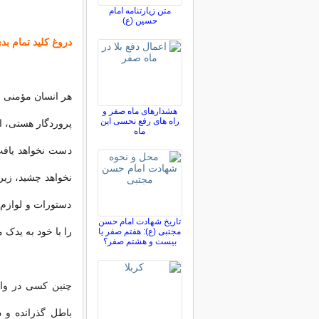
متن زیارتنامه امام
حسین (ع)
دروغ کلید تمام بدی
هر انسان مؤمنی ا
هشدارهای ماه صفر و
راه های رفع نحسی این
پروردگار هستی، از
ماه
دست نخواهد یافت
نخواهد چشید، زیرا
دستورات و لوازم آ
تاریخ شهادت امام حسن
را با خود به یدک 
مجتبی (ع): هفتم صفر یا
بیست و هشتم صفر؟
چنین کسی در واق
باطل گذرانده و 