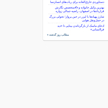
دستاوردی خارق‌العاده برای ربات‌های انسان‌نما
بهترین وکیل خانواده و ✍️متخصص نگارش
قراردادها در اصفهان، راضیه جمالی زواره
شارژ پهپادها با لیزر در حین پرواز؛ تحولی بزرگ
در حمل‌ونقل هوایی
ادعای ماسک از بازگرداندن بینایی تا «دید
فراانسانی»
مطالب روز گذشته »