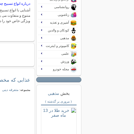
درباره انواع تسبیح چه
روانشناسی
آشنایی با انواع تسبیح
زناشویی
متنوع و متفاوت می ب
ویژگی خاص خود را د
آشپزی و تغذیه
کودکان و والدین
مذهبی
کامپیوتر و اینترنت
علمی
ورزش
مجله خودرو
عذابی که مخص
متفرقه دینی
مجموعه:
بخش
مذهبی
( مروری بر گذشته )