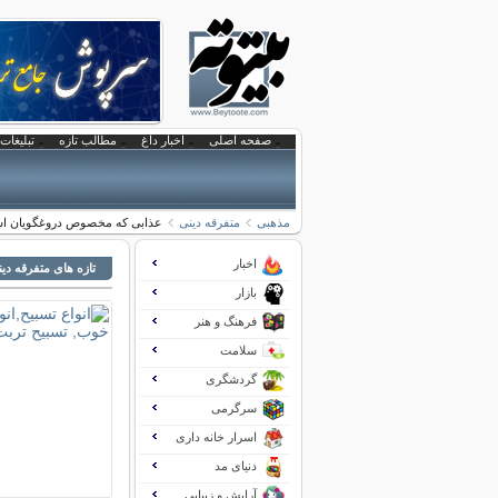
صفحه اصلی
اخبار داغ
مطالب تازه
تبلیغات 
مذهبی
متفرقه دینی
عذابی که مخصوص دروغگویان ا
اخبار
تازه های متفرقه دی
بازار
فرهنگ و هنر
سلامت
گردشگری
سرگرمی
اسرار خانه داری
دنیای مد
آرایش و زیبایی