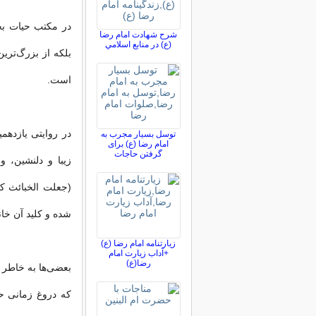
در مکتب حیات بخش
شرح شهادت امام رضا
(ع) در منابع اسلامي
بلکه از بزرگ‌تری
است.
در روایتی یازدهم
توسل بسیار مجرب به
امام رضا (ع) برای
گرفتن حاجات
زیبا و دلنشین، و
شده و کلید آن خا
زیارتنامه امام رضا (ع)
+آداب زیارت امام
رضا(ع)
بعضی‌ها به خاطر ا
که دروغ زمانی ح