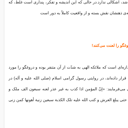
اشد، اشکالی ندارد.در حالی که این اندیشه و تفکر، پنداری است غلط، که
‌ی ذهنشان نقش بسته و از واقعیت کاملاً به دور است
غگو را لعنت می‌کنند!
زه‌ای است که ملائکه الهی به شدّت از آن متنفر بوده و دروغگو را مورد
قرار داده‌اند، در روایتی رسول گرامی اسلام (صلی الله علیه و آله) در
یی می‌فرمایند: «إنّ المؤمن اذا کذب به غیر عذر لعنه سبعون الف ملک و
تی یبلغ العرش و کتب الله علیه تلک الکذبة سبعین زنیة أهونها کمن زنی