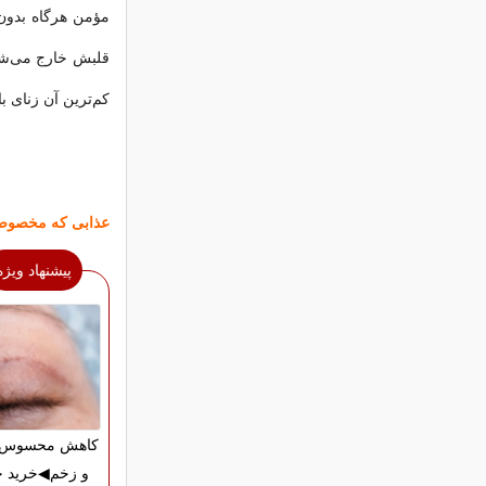
مؤمن هرگاه بدون 
قلبش خارج می‌شود
کم‌ترین آن زنای ب
عذابی که مخصوص
پیشنهاد ویژه
کاهش محسوس ج
و زخم◀خرید ج