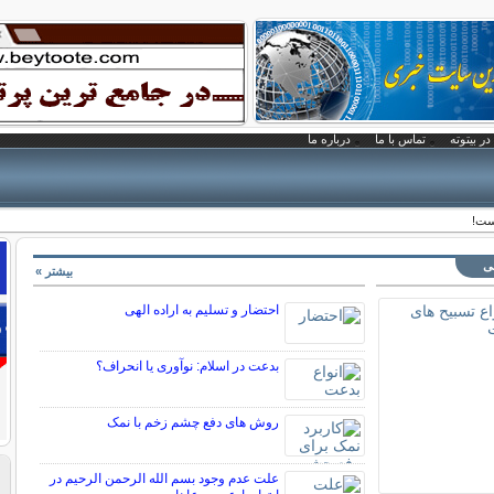
در بیتوته
تماس با ما
درباره ما
ست!
نی
بیشتر »
احتضار و تسلیم به اراده الهی
بدعت در اسلام: نوآوری یا انحراف؟
روش های دفع چشم زخم با نمک
علت عدم وجود بسم الله الرحمن الرحیم در