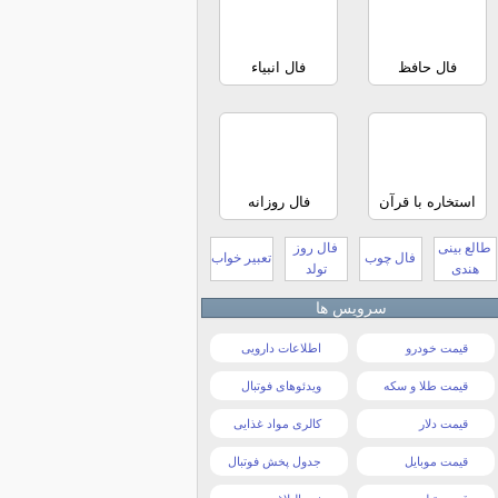
فال حافظ
فال انبیاء
استخاره با قرآن
فال روزانه
طالع بینی
فال روز
فال چوب
تعبیر خواب
هندی
تولد
سرویس ها
قیمت خودرو
اطلاعات دارویی
قیمت طلا و سکه
ویدئوهای فوتبال
قیمت دلار
کالری مواد غذایی
قیمت موبایل
جدول پخش فوتبال