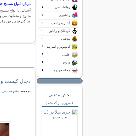
درباره انواع تسبیح چه
روانشناسی
آشنایی با انواع تسبیح
زناشویی
متنوع و متفاوت می ب
ویژگی خاص خود را د
آشپزی و تغذیه
کودکان و والدین
مذهبی
کامپیوتر و اینترنت
علمی
ورزش
مجله خودرو
دجال کیست و 
متفرقه دینی
مجموعه:
بخش
مذهبی
( مروری بر گذشته )