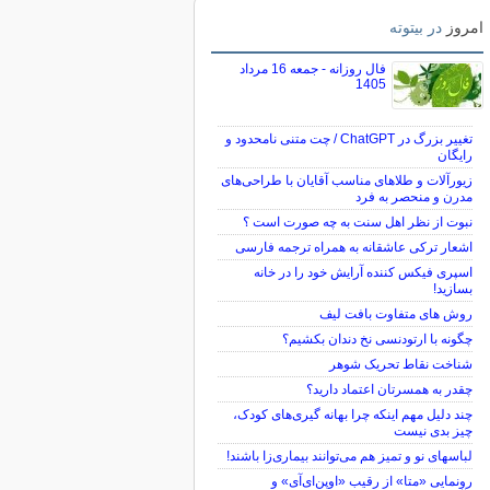
امروز
در بیتوته
فال روزانه - جمعه 16 مرداد
1405
تغییر بزرگ در ChatGPT / چت متنی نامحدود و
رایگان
زیورآلات و طلاهای مناسب آقایان با طراحی‌های
مدرن و منحصر به فرد
نبوت از نظر اهل سنت به چه صورت است ؟
اشعار ترکی عاشقانه به همراه ترجمه فارسی
اسپری فیکس کننده آرایش خود را در خانه
بسازید!
روش های متفاوت بافت لیف
چگونه با ارتودنسی نخ دندان بکشیم؟
شناخت نقاط تحریک شوهر
چقدر به همسرتان اعتماد دارید؟
چند دلیل مهم اینکه چرا بهانه گیری‌های کودک،
چیز بدی نیست
لباس‎های نو و تمیز هم می‌توانند بیماری‌زا باشند!
رونمایی «متا» از رقیب «اوپن‌ای‌آی» و