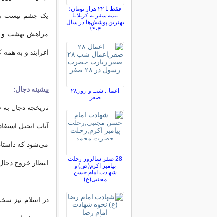
فقط با ۲۲ هزار تومان؛
یک چشم نیست و 
بیمه سفر به کربلا با
بهترین پوشش‌ها در سال
۱۴۰۴
مراهش بهشت و دوز
اعرابند و به همه 
پيشينه دجال:
اعمال شب و روز ۲۸
صفر
تاريخچه دجال به ق
آيات انجيل استفا
مي‌شود كه داستان
28 صفر سالروز رحلت
انتظار خروج دجال 
پیامبر اکرم(ص) و
شهادت امام حسن
مجتبی(ع)
در اسلام نيز سخن