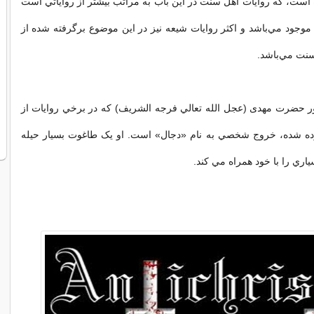
است، كه روايات اهل سنت در اين باب به مراتب بيشتر از رواياتي است
 موجود مي‌باشد و اكثر روايات شيعه نيز در اين موضوع برگرفته شده از
سنت مي‌باشد.
ور حضرت مهدی (عجل الله تعالي فرجه الشريف) که در برخي روايات از
ه شده، خروج شخصي به نام «دجال» است. او يک طاغوت بسيار حيله
اري را با خود همراه مي کند.