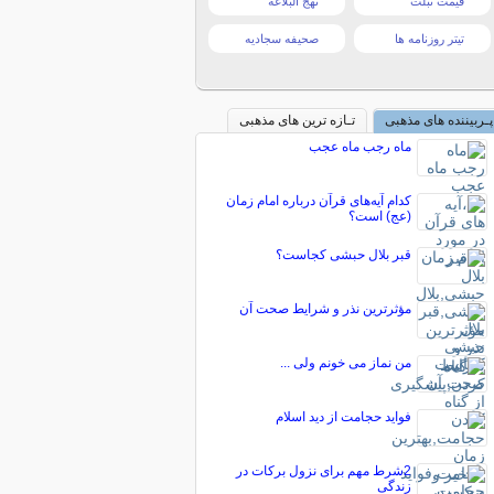
قیمت تبلت
نهج البلاغه
تیتر روزنامه ها
صحیفه سجادیه
پـربیننده های مذهبی
تـازه ترین های مذهبی
ماه رجب ماه عجب
کدام آیه‌های قرآن درباره امام زمان
(عج) است؟
قبر بلال حبشی کجاست؟
مؤثرترین نذر و شرایط صحت آن
من نماز می خونم ولی ...
فواید حجامت از دید اسلام
2شرط مهم برای نزول برکات در
زندگی