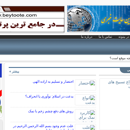
در بیتوته
تماس با ما
درباره ما
چه موقع است؟
نی
بیشتر »
احتضار و تسلیم به اراده الهی
بدعت در اسلام: نوآوری یا انحراف؟
روش های دفع چشم زخم با نمک
علت عدم وجود بسم الله الرحمن الرحیم در