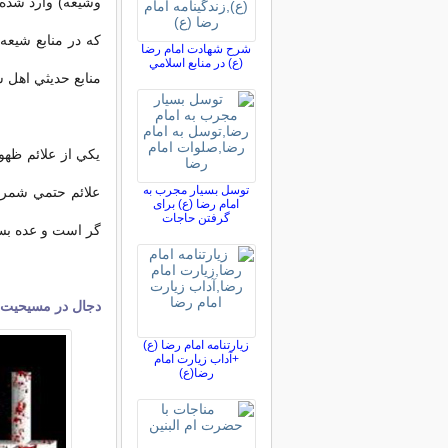
وشيعه) وارد شده 
كه در منابع شيعه
شرح شهادت امام رضا
(ع) در منابع اسلامي
منابع حديثي اهل 
يکي از علائم ظه
توسل بسیار مجرب به
علائم حتمي شمرد
امام رضا (ع) برای
گرفتن حاجات
گر است و عده بسي
دجال در مسیحیت
زیارتنامه امام رضا (ع)
+آداب زیارت امام
رضا(ع)