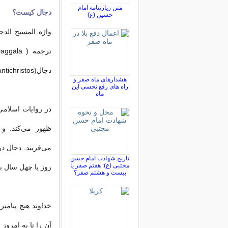
متن زیارتنامه امام
دجال کیست؟
حسین (ع)
دجال(antichristos) و معادل فارسی دجال ضدمسیح است.
هشدارهای ماه صفر و
راه های رفع نحسی این
ماه
در روایات اسلامی
ظهور می‌کند. و 
می‌فریبد. دجال د
تاریخ شهادت امام حسن
مجتبی (ع): هفتم صفر یا
روز یا چهل سال ب
بیست و هشتم صفر؟
خداوند هیچ پیامب
آن را تا به امروز