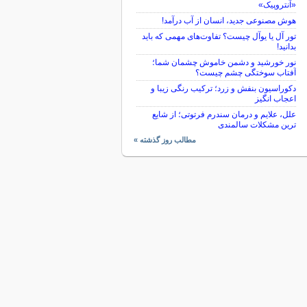
«آنتروپیک»
هوش مصنوعی جدید، انسان از آب درآمد!
تور آل یا یوآل چیست؟ تفاوت‌های مهمی که باید
بدانید!
نور خورشید و دشمن خاموش چشمان شما؛
آفتاب سوختگی چشم چیست؟
دکوراسیون بنفش و زرد؛ ترکیب رنگی زیبا و
اعجاب انگیز
علل، علایم و درمان سندرم فرتوتی؛ از شایع
ترین مشکلات سالمندی
مطالب روز گذشته »