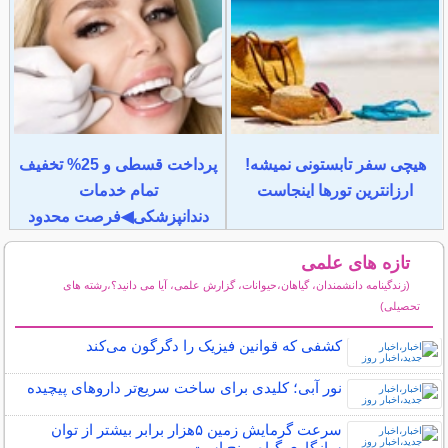
هیچی سفر تابستونی نمیشه!
پرداخت قسطی و 25% تخفیف
ارزانترین تورها اینجاست
تمام خدمات
دندانپزشکی◀فرصت محدود
تازه های علمی
(زندگینامه دانشمندان، گیاهان،حیوانات، گزارش علمی، آیا می دانید؟،رشته های
تحصیلی)
سایر مطالب علمی و آموزشی
کشفی که قوانین فیزیک را دگرگون می‌کند
نور آبی؛ کلیدی برای ساخت سریع‌تر داروهای پیچیده
سرعت گرمایش زمین ۵هزار برابر بیشتر از توان
سازگاری گیاه برنج است