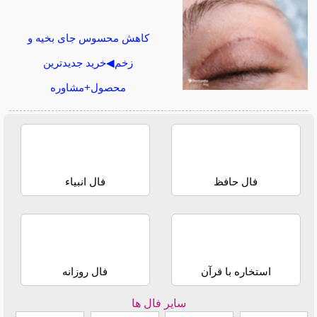
کاهش محسوس جای بخیه و
زخم◀خرید جدیدترین
محصول+مشاوره
فال حافظ
فال انبیاء
استخاره با قرآن
فال روزانه
سایر فال ها