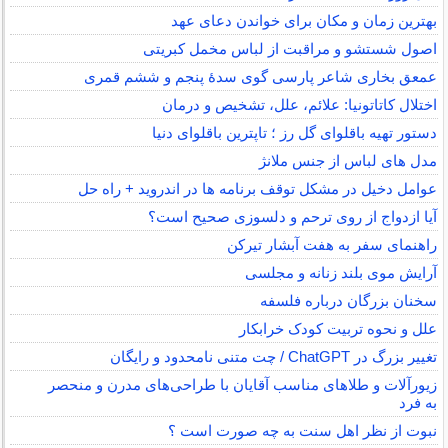
بهترین زمان و مکان برای خواندن دعای عهد
اصول شستشو و مراقبت از لباس مخمل کبریتی
عمعق بخاری شاعر پارسی گوی سدهٔ پنجم و ششم قمری
اختلال کاتاتونیا: علائم، علل، تشخیص و درمان
دستور تهیه باقلوای گل رز ؛ تاپترین باقلوای دنیا
مدل های لباس از جنس ملانژ
عوامل دخیل در مشکل توقف برنامه ها در اندروید + راه حل
آیا ازدواج از روی ترحم و دلسوزی صحیح است؟
راهنمای سفر به هفت آبشار تیرکن
آرایش موی بلند زنانه و مجلسی
سخنان بزرگان درباره فلسفه
علل و نحوه تربیت کودک خرابکار
تغییر بزرگ در ChatGPT / چت متنی نامحدود و رایگان
زیورآلات و طلاهای مناسب آقایان با طراحی‌های مدرن و منحصر
به فرد
نبوت از نظر اهل سنت به چه صورت است ؟