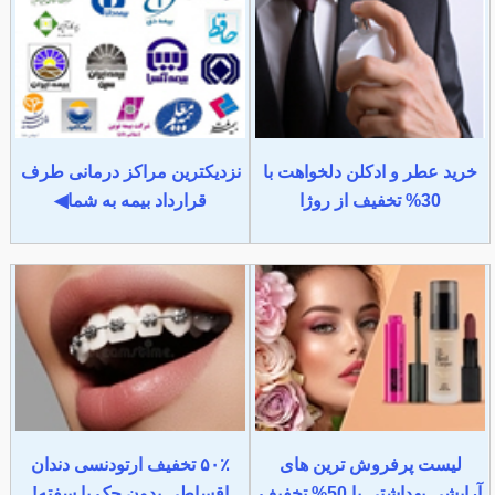
خرید عطر و ادکلن دلخواهت با
نزدیکترین مراکز درمانی طرف
30% تخفیف از روژا
قرارداد بیمه به شما◀
لیست پرفروش ترین های
۵۰٪ تخفیف ارتودنسی دندان
آرایشی بهداشتی با 50% تخفیف
اقساطی بدون چک یا سفته!