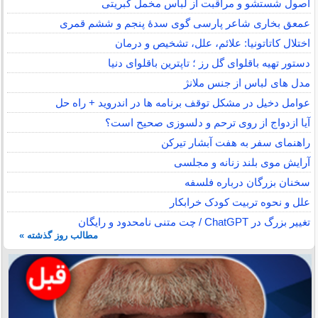
اصول شستشو و مراقبت از لباس مخمل کبریتی
عمعق بخاری شاعر پارسی گوی سدهٔ پنجم و ششم قمری
اختلال کاتاتونیا: علائم، علل، تشخیص و درمان
دستور تهیه باقلوای گل رز ؛ تاپترین باقلوای دنیا
مدل های لباس از جنس ملانژ
عوامل دخیل در مشکل توقف برنامه ها در اندروید + راه حل
آیا ازدواج از روی ترحم و دلسوزی صحیح است؟
راهنمای سفر به هفت آبشار تیرکن
آرایش موی بلند زنانه و مجلسی
سخنان بزرگان درباره فلسفه
علل و نحوه تربیت کودک خرابکار
تغییر بزرگ در ChatGPT / چت متنی نامحدود و رایگان
مطالب روز گذشته »