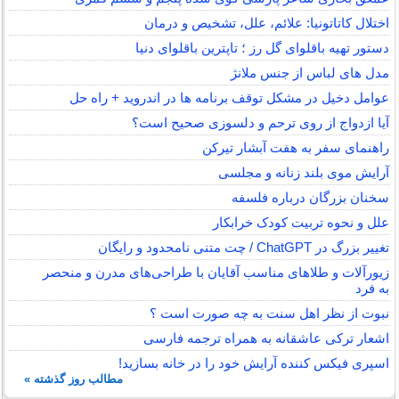
اختلال کاتاتونیا: علائم، علل، تشخیص و درمان
دستور تهیه باقلوای گل رز ؛ تاپترین باقلوای دنیا
مدل های لباس از جنس ملانژ
عوامل دخیل در مشکل توقف برنامه ها در اندروید + راه حل
آیا ازدواج از روی ترحم و دلسوزی صحیح است؟
راهنمای سفر به هفت آبشار تیرکن
آرایش موی بلند زنانه و مجلسی
سخنان بزرگان درباره فلسفه
علل و نحوه تربیت کودک خرابکار
تغییر بزرگ در ChatGPT / چت متنی نامحدود و رایگان
زیورآلات و طلاهای مناسب آقایان با طراحی‌های مدرن و منحصر
به فرد
نبوت از نظر اهل سنت به چه صورت است ؟
اشعار ترکی عاشقانه به همراه ترجمه فارسی
اسپری فیکس کننده آرایش خود را در خانه بسازید!
مطالب روز گذشته »