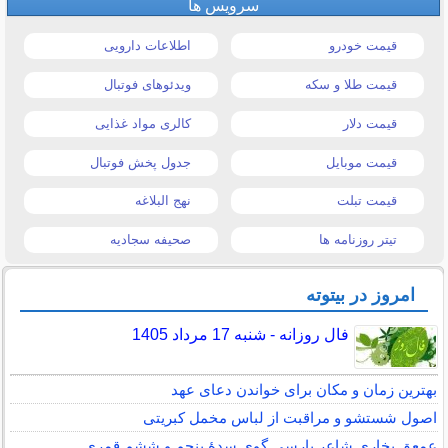
سرویس ها
قیمت خودرو
اطلاعات دارویی
قیمت طلا و سکه
ویدئوهای فوتبال
قیمت دلار
کالری مواد غذایی
قیمت موبایل
جدول پخش فوتبال
قیمت تبلت
نهج البلاغه
تیتر روزنامه ها
صحیفه سجادیه
امروز در بیتوته
فال روزانه - شنبه 17 مرداد 1405
بهترین زمان و مکان برای خواندن دعای عهد
اصول شستشو و مراقبت از لباس مخمل کبریتی
عمعق بخاری شاعر پارسی گوی سدهٔ پنجم و ششم قمری