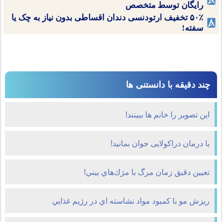
رایگان توسط متخصص
۵۰٪ تخفیف ارتودنسی دندان اقساطی بدون نیاز به چک یا
سفته!
چند دقیقه با دانستنی ها
این تصویر را خانم ها ببینند!
با درمان دراکولایی جوان بمانید!
تعيين دقيق زمان مرگ با مژك‌هاي بيني!
ريزش مو با کمبود مواد نشاسته اي در رژيم غذايي