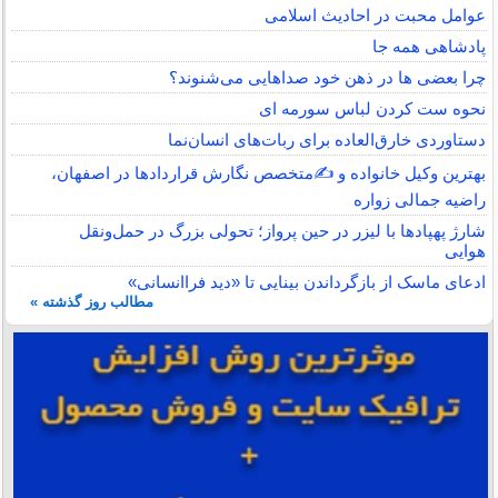
عوامل محبت در احادیث اسلامى
پادشاهی همه جا
چرا بعضی ها در ذهن خود صداهایی می‌شنوند؟
نحوه ست کردن لباس سورمه ای
دستاوردی خارق‌العاده برای ربات‌های انسان‌نما
بهترین وکیل خانواده و ✍️متخصص نگارش قراردادها در اصفهان،
راضیه جمالی زواره
شارژ پهپادها با لیزر در حین پرواز؛ تحولی بزرگ در حمل‌ونقل
هوایی
ادعای ماسک از بازگرداندن بینایی تا «دید فراانسانی»
مطالب روز گذشته »