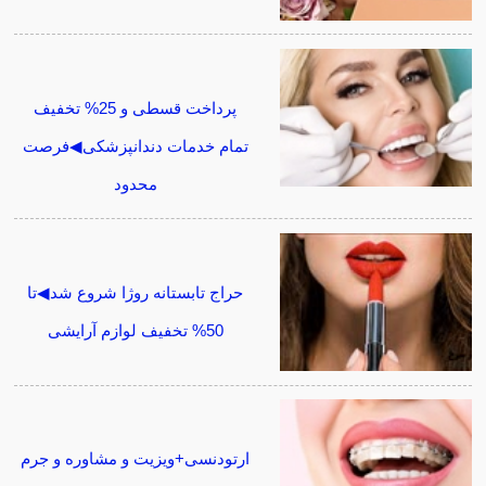
پرداخت قسطی و 25% تخفیف
تمام خدمات دندانپزشکی◀فرصت
محدود
حراج تابستانه روژا شروع شد◀تا
50% تخفیف لوازم آرایشی
ارتودنسی+ویزیت و مشاوره و جرم