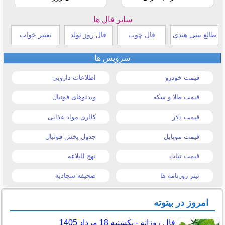
سایر فال ها
طالع بینی هندی
فال چوب
فال روز تولد
تعبیر خواب
سرویس ها
قیمت خودرو
اطلاعات دارویی
قیمت طلا و سکه
ویدئوهای فوتبال
قیمت دلار
کالری مواد غذایی
قیمت موبایل
جدول پخش فوتبال
قیمت تبلت
نهج البلاغه
تیتر روزنامه ها
صحیفه سجادیه
امروز در بیتوته
فال روزانه - یکشنبه 18 مرداد 1405