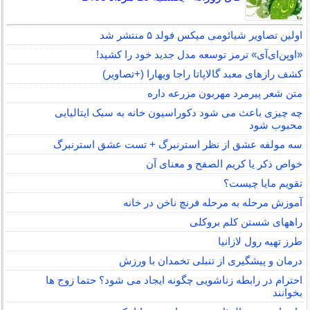
اولین تصاویر شیائومی میکس فولد ۵ منتشر شد
«اوپن‌ای‌آی» ترمز توسعه مدل جدید خود را کشید!
کشف رازهای معبد گالاپاتا راجا ویهارا (+تصاویر)
متن شعر پیرمرد مهربون مزرعه داره
چه چیزی باعث می شود دکوراسیون خانه به سبک ایتالیایی
محبوب شود
سه مولفه عشق از نظر استرنبرگ + تست عشق استرنبرگ
خواص ذکر یا کریم الصفح و معنای آن
تقویم مایا چیست؟
آموزش مرحله به مرحله فرنچ ناخن در خانه
راههای شستن کلم بروکلی
طرز تهیه رول لازانیا
درمان و پیشگیری از تنبلی تخمدان با ورزش
احترام در رابطه زناشویی چگونه ایجاد می شود؟ حتما زوج ها
بخوانند