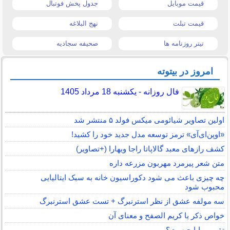
قیمت موبایل
جدول پخش فوتبال
قیمت تبلت
نهج البلاغه
تیتر روزنامه ها
صحیفه سجادیه
امروز در بیتوته
فال روزانه - یکشنبه 18 مرداد 1405
اولین تصاویر شیائومی میکس فولد ۵ منتشر شد
«اوپن‌ای‌آی» ترمز توسعه مدل جدید خود را کشید!
کشف رازهای معبد گالاپاتا راجا ویهارا (+تصاویر)
متن شعر پیرمرد مهربون مزرعه داره
چه چیزی باعث می شود دکوراسیون خانه به سبک ایتالیایی
محبوب شود
سه مولفه عشق از نظر استرنبرگ + تست عشق استرنبرگ
خواص ذکر یا کریم الصفح و معنای آن
تقویم مایا چیست؟