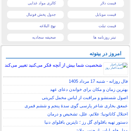
قیمت دلار
کالری مواد غذایی
قیمت موبایل
جدول پخش فوتبال
قیمت تبلت
نهج البلاغه
تیتر روزنامه ها
صحیفه سجادیه
امروز در بیتوته
شخصیت شما بیش از آنچه فکر می‌کنید تغییر می‌کند
فال روزانه - شنبه 17 مرداد 1405
بهترین زمان و مکان برای خواندن دعای عهد
اصول شستشو و مراقبت از لباس مخمل کبریتی
عمعق بخاری شاعر پارسی گوی سدهٔ پنجم و ششم قمری
اختلال کاتاتونیا: علائم، علل، تشخیص و درمان
دستور تهیه باقلوای گل رز ؛ تاپترین باقلوای دنیا
مدل های لباس از جنس ملانژ