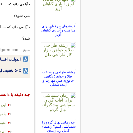
قو
• آیا می دانید که ....
می شود؟
ترفندهای حرفه‌ای برای
ا
• آیا می دانید که ....
مراقبت و آبیاری گیاهان
آویز
شد؟
منبع : delgarm.com
ایمپلنت اقسا
۵۰٪ تخفیف ارتودنسی دندان اقساطی بدون نیاز به چک یا سفته!
رشته طراحی و ساخت
طلا و جواهر: نگاهی
جامع به هنر، مهارت و
آینده شغلی
چند دقیقه با دانست
این ت
با د
چه زمانی نهال گردو را
تعيي
سمپاشی کنیم؟ راهنمای
کامل زمان‌بندی
ريزش