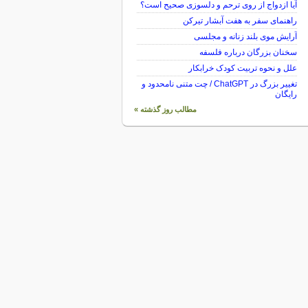
آیا ازدواج از روی ترحم و دلسوزی صحیح است؟
راهنمای سفر به هفت آبشار تیرکن
آرایش موی بلند زنانه و مجلسی
سخنان بزرگان درباره فلسفه
علل و نحوه تربیت کودک خرابکار
تغییر بزرگ در ChatGPT / چت متنی نامحدود و
رایگان
مطالب روز گذشته »