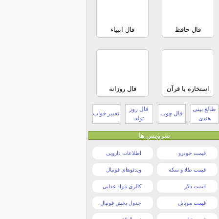
فال حافظ
فال انبیاء
استخاره با قرآن
فال روزانه
طالع بینی
فال روز
فال چوب
تعبیر خواب
هندی
تولد
سرویس ها
قیمت خودرو
اطلاعات دارویی
قیمت طلا و سکه
ویدئوهای فوتبال
قیمت دلار
کالری مواد غذایی
قیمت موبایل
جدول پخش فوتبال