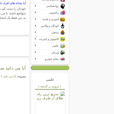
آیا نشانه های افراد ب
روانشناسی
خودتان را دست کم نگ
زناشویی
متواضع باشند. با من
نه، من فقط یک امتح
آشپزی و تغذیه
کودکان و والدین
مذهبی
کامپیوتر و اینترنت
علمی
ورزش
مجله خودرو
آیا می دانید س
آیا می دانید ؟
مجموعه:
علمی
( مروری بر گذشته )