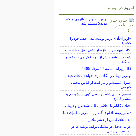
امروز
در بیتوته
اولین تصاویر شیائومی میکس
فولد ۵ منتشر شد
«اوپن‌ای‌آی» ترمز توسعه مدل جدید خود را
کشید!
نکات مهم خرید لوازم آرایشی اصل و باکیفیت
شخصیت شما بیش از آنچه فکر می‌کنید تغییر
می‌کند
فال روزانه - شنبه 17 مرداد 1405
بهترین زمان و مکان برای خواندن دعای عهد
اصول شستشو و مراقبت از لباس مخمل
کبریتی
عمعق بخاری شاعر پارسی گوی سدهٔ پنجم و
ششم قمری
اختلال کاتاتونیا: علائم، علل، تشخیص و درمان
دستور تهیه باقلوای گل رز ؛ تاپترین باقلوای دنیا
مدل های لباس از جنس ملانژ
عوامل دخیل در مشکل توقف برنامه ها در
اندروید + راه حل