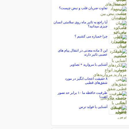
تفاوت ضربان قلب و نبض چیست؟
آیا راجع به تاثیر ماه روی سلامتی انسان
چیزی میدانید؟
چرا خمیازه می کشیم ؟
این 3 ماده معدنی در انتقال پیام های
عصبی تاثیر دارند
آشنایی با مروارید + تصاویر
۸ حقیقت اعجاب انگیز در مورد
شفق‌های قطبی
ظرفیت حافظه ما ۱۰ برابر حد تصور
است!
آشنایی با فواید ترس