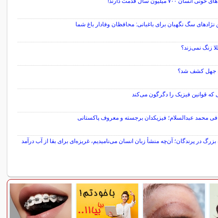
ی انسان ۷۰۰ میلیون سال قدمت دارند!
 نژادهای سگ نگهبان برای باغبانی: محافظان وفادار باغ شما
ا زنگ نمی‌زند؟
 جهل کشف شد؟
که قوانین فیزیک را دگرگون می‌کند
افی محمد عبدالسلام؛ فیزیکدان برجسته و معروف پاکستانی
رگ در پرندگان؛ آن‌چه منشأ زبان انسان می‌نامیدیم، غریزه‌ای برای بقا از آب درآمد
سایر مطالب علمی و آموزشی