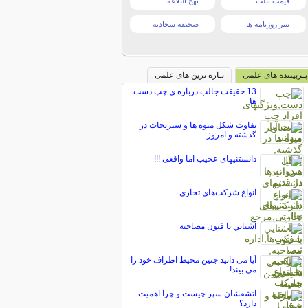
قیمت تبلت
نهج البلاغه
تیتر روزنامه ها
صحیفه سجادیه
پـربیننده های علمی
تـازه ترین های علمی
13 حقیقت جالب درباره ی چپ دست
ها
تفاوت شکل میوه ها و سبزیجات در
گذشته و امروز
دانستنیهای عجیب اما واقعی !!!
انواع شرکت‌های تجاری
آشنايي با فنون مصاحبه
آیا می دانید جنین محیط اطراف خود را
می بیند!
آتشفشان سپر چیست و چرا اهمیت
دارد؟