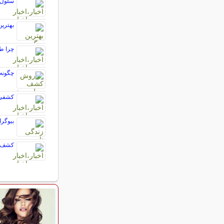
سلول‌های خون
بهترین
چرا طل
چگونه
کشفی 
بیوگر
کشف بز