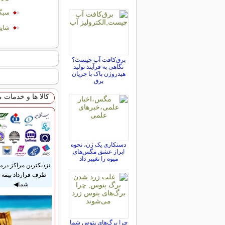
سیگا
شایع
برق‌کافت آب چیست؟
نگاهی به فرآیند تولید
هیدروژن پاک با جریان
برق
کالا ها و خدمات 
دستکاری یک ژن، نحوه
ابراز عشق مگس‌های
میوه را تغییر داد
نزدیکترین مراکز درم
طرف قرارداد بیمه ب
شما◀
چرا برگ‌های پتوس شما