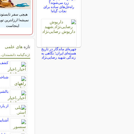
زرد می‌شوند؟
راه‌حل‌های ساده برای
نجات گیاه!
هیچی سفر تابستون
نمیشه! ارزانترین تور
اینجاست
تازه
های علمی
چهره‌ای ماندگار در تاریخ
هسته‌ای ایران؛ نگاهی به
سایر مطالب علمی 
(زندگینامه دانشمندان،
زندگی شهید رضایی‌نژاد
کشف م
شناخت
بالشی
از پار
آشنایی