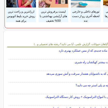
ی
تورهای داخلی و خارجی
لیست پرفروش ترین
ارزانترین و راحت ترین
ها
لحظه آخری رو از دست
های آرایشی بهداشتی با
روش خرید بلیط اتوبوس
نده
50% تخفیف
برای همه
و آموزشی
 گیاهان،حیوانات، گزارش علمی، آیا می دانید؟،رشته های تحصیلی و...)
اده جدیدی که از مس عملکرد بهتری دارد
 بیشتر کهکشان راه شیری
 که به ناشنوایان هشدار سرقت و آتش سوزی می‌دهد
چه ی پلی استر چه می دانید؟
 با امواج التراسونیک + روش کار دستگاه التراسونیک