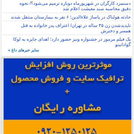
دستمزد کارگران در شهریورماه دوباره ترمیم می‌شود؟/ نحوه
دقیق محاسبه سبد معیشت اعلام شد
حادثه هولناک در پاساژ علاءالدین؛ ۶ نفر به بیمارستان منتقل شدند
ناپدیدشدن زن ۴۵ ساله در تهران/ اعتراف پدر خانواده به قتل
همسر و دخترش
یک فیلم مرموز در جشنواره ونیز حضور دارد؛ اهدای جایزه به لوکا
گوادانینو
سایر خبرهای داغ »