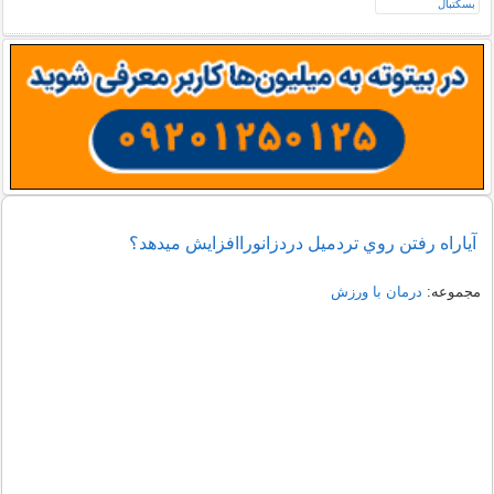
آياراه رفتن روي تردميل دردزانوراافزايش ميدهد؟
مجموعه:
درمان با ورزش