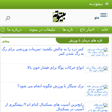
بـیتوتــه
منو
خانه
اخبار داغ
تازه ها
تبلیغات در بیتوته
درباره ما
ت
تازه های درمان با ورزش
بیشتر »
کمر درد را به چالش بکشید: تمرینات ورزشی برای رگ
به رگ شدن کمر
انواع حرکات یوگا برای فشار خون بالا
ترک سیگار با ورزش چگونه انجام می شود؟
رایج‌ترین آسیب های بسکتبال کدام اند؟/ پیشگیری از
آسیب در بسکتبال