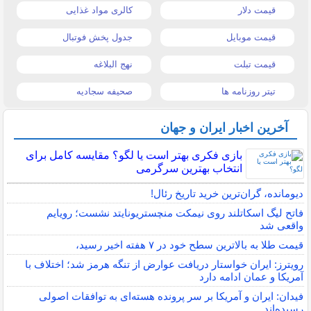
قیمت دلار
کالری مواد غذایی
قیمت موبایل
جدول پخش فوتبال
قیمت تبلت
نهج البلاغه
تیتر روزنامه ها
صحیفه سجادیه
آخرین اخبار ایران و جهان
بازی فکری بهتر است یا لگو؟ مقایسه کامل برای
انتخاب بهترین سرگرمی
دیومانده، گران‌ترین خرید تاریخ رئال!
فاتح لیگ اسکاتلند روی نیمکت منچستریونایتد نشست؛ رویایم
واقعی شد
قیمت طلا به بالاترین سطح خود در ۷ هفته اخیر رسید،
رویترز: ایران خواستار دریافت عوارض از تنگه هرمز شد؛ اختلاف با
آمریکا و عمان ادامه دارد
فیدان: ایران و آمریکا بر سر پرونده هسته‌ای به توافقات اصولی
رسیده‌اند