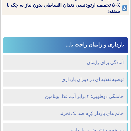
۵۰٪ تخفیف ارتودنسی دندان اقساطی بدون نیاز به چک یا
سفته!
بارداری و زایمان راحت با...
آمادگی برای زایمان
توصیه تغذیه ای در دوران بارداری
حاملگی دوقلویی؛ ۲ برابر آب، غذا، ویتامین
خانم های باردار کِرِم ضد لک نخرند
سرخجه و تاثیرش بر بارداری