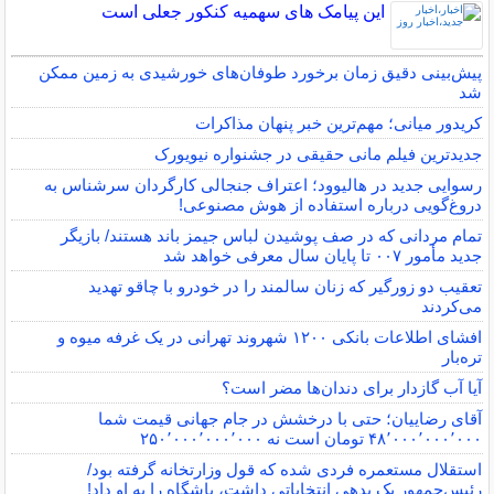
این پیامک های سهمیه کنکور جعلی است
پیش‌بینی دقیق زمان برخورد طوفان‌های خورشیدی به زمین ممکن
شد
کریدور میانی؛ مهم‌ترین خبر پنهان مذاکرات
جدیدترین فیلم مانی حقیقی در جشنواره نیویورک
رسوایی جدید در هالیوود؛ اعتراف جنجالی کارگردان سرشناس به
دروغ‌گویی درباره استفاده از هوش مصنوعی!
تمام مردانی که در صف پوشیدن لباس جیمز باند هستند/ بازیگر
جدید مأمور ۰۰۷ تا پایان سال معرفی خواهد شد
تعقیب دو زورگیر که زنان سالمند را در خودرو با چاقو تهدید
می‌کردند
افشای اطلاعات بانکی ۱۲۰۰ شهروند تهرانی در یک غرفه میوه و
تره‌بار
آیا آب گازدار برای دندان‌ها مضر است؟
آقای رضاییان؛ حتی با درخشش در جام جهانی قیمت شما
۴۸٬۰۰۰٬۰۰۰٬۰۰۰ تومان است نه ۲۵۰٬۰۰۰٬۰۰۰٬۰۰۰
استقلال مستعمره فردی شده که قول وزارتخانه گرفته بود/
رئیس‌جمهور یک بدهی انتخاباتی داشت، باشگاه را به او داد!