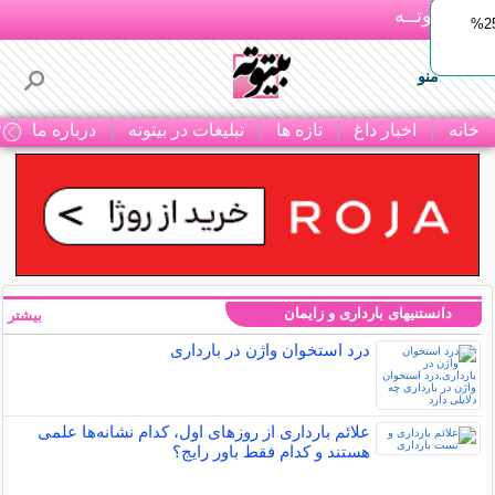
بـیتوتــه
ایمپلنت اقساطی با ضمانت مادام‌العمر+ 25%
منو
خانه
اخبار داغ
تازه ها
تبلیغات در بیتوته
درباره ما
ت
دانستنیهای بارداری و زایمان
بیشتر »
درد استخوان واژن در بارداری
علائم بارداری از روزهای اول، کدام نشانه‌ها علمی
هستند و کدام فقط باور رایج؟