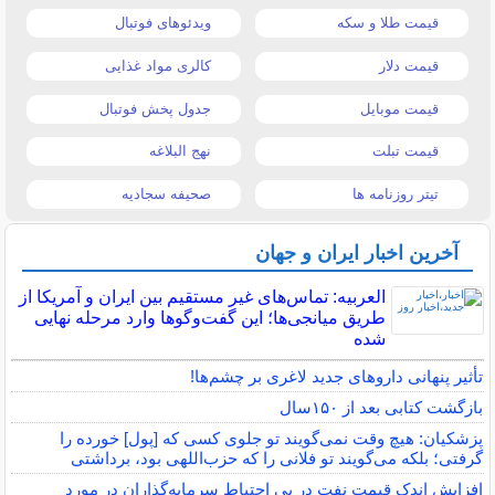
قیمت طلا و سکه
ویدئوهای فوتبال
قیمت دلار
کالری مواد غذایی
قیمت موبایل
جدول پخش فوتبال
قیمت تبلت
نهج البلاغه
تیتر روزنامه ها
صحیفه سجادیه
آخرین اخبار ایران و جهان
العربیه: تماس‌های غیر مستقیم بین ایران و آمریکا از
طریق میانجی‌ها؛ این گفت‌و‌گو‌ها وارد مرحله نهایی
شده
تأثیر پنهانی داروهای جدید لاغری بر چشم‌ها!
بازگشت کتابی بعد از ۱۵۰سال
پزشکیان: هیچ وقت نمی‌گویند تو جلوی کسی که [پول] خورده را
گرفتی؛ بلکه می‌گویند تو فلانی را که حزب‌اللهی بود، برداشتی
افزایش اندک قیمت نفت در پی احتیاط سرمایه‌گذاران در مورد