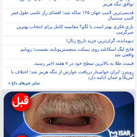
توافق تنگه هرمز
قدیمی‌ترین لامپ جهان ۱۲۵ ساله شد؛ افشای راز علمی طول‌عمر
لامپ سنتنیال
بازی فکری بهتر است یا لگو؟ مقایسه کامل برای انتخاب بهترین
سرگرمی
دیومانده، گران‌ترین خرید تاریخ رئال!
فاتح لیگ اسکاتلند روی نیمکت منچستریونایتد نشست؛ رویایم
واقعی شد
قیمت طلا به بالاترین سطح خود در ۷ هفته اخیر رسید،
رویترز: ایران خواستار دریافت عوارض از تنگه هرمز شد؛ اختلاف با
آمریکا و عمان ادامه دارد
سایر خبرهای داغ »