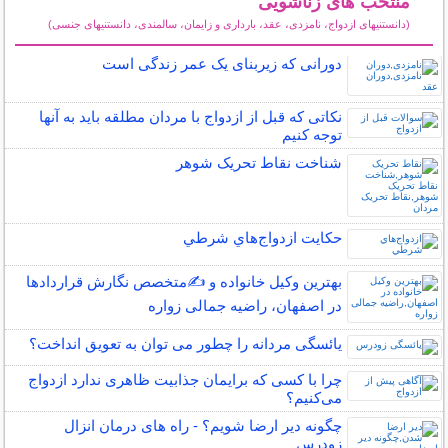
منتخب های زناشویی
(دانستنیهای ازدواج، نامزدی، عقد، بارداری و زایمان، سالمندی، دانستنیهای جنسی)
سایر مطالب زناشویی
دورانی که زیربنای یک عمر زندگی‌ است
نکاتی که قبل از ازدواج با مردان مطلقه باید به آنها
توجه کنیم
شناخت نقاط تحریک شوهر
حكايت ازدواج‌هاي شرطي
بهترین وکیل خانواده و ✍️متخصص نگارش قراردادها
در اصفهان، راضیه جمالی زواره
یائسگی مردانه را چطور می توان به تعویق انداخت؟
چرا با کسی که برایمان جذابیت ظاهری ندارد ازدواج
می‌کنیم؟
چگونه دیر ارضا شویم؟ - راه های درمان انزال
زودرس