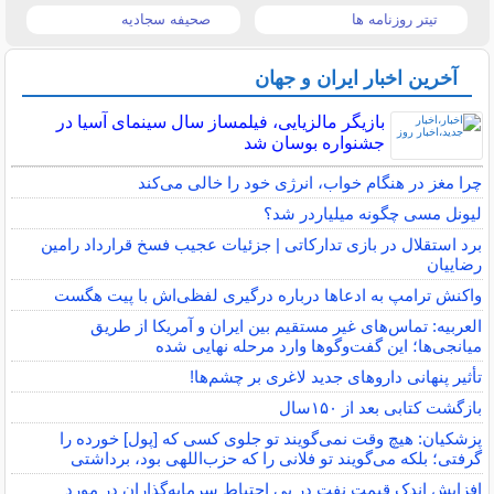
تیتر روزنامه ها
صحیفه سجادیه
آخرین اخبار ایران و جهان
بازیگر مالزیایی، فیلمساز سال سینمای آسیا در
جشنواره بوسان شد
چرا مغز در هنگام خواب، انرژی خود را خالی می‌کند
لیونل مسی چگونه میلیاردر شد؟
برد استقلال در بازی تدارکاتی | جزئیات عجیب فسخ قرارداد رامین
رضاییان
واکنش ترامپ به ادعاها درباره درگیری لفظی‌اش با پیت هگست
العربیه: تماس‌های غیر مستقیم بین ایران و آمریکا از طریق
میانجی‌ها؛ این گفت‌و‌گو‌ها وارد مرحله نهایی شده
تأثیر پنهانی داروهای جدید لاغری بر چشم‌ها!
بازگشت کتابی بعد از ۱۵۰سال
پزشکیان: هیچ وقت نمی‌گویند تو جلوی کسی که [پول] خورده را
گرفتی؛ بلکه می‌گویند تو فلانی را که حزب‌اللهی بود، برداشتی
افزایش اندک قیمت نفت در پی احتیاط سرمایه‌گذاران در مورد