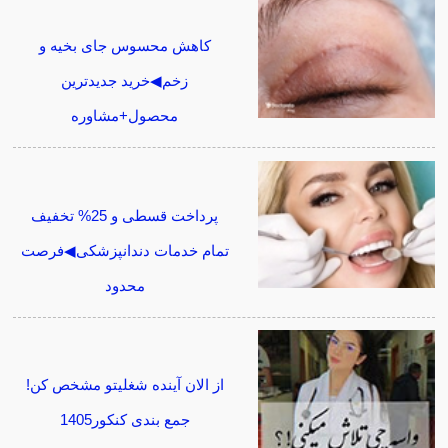
کاهش محسوس جای بخیه و
زخم◀خرید جدیدترین
محصول+مشاوره
پرداخت قسطی و 25% تخفیف
تمام خدمات دندانپزشکی◀فرصت
محدود
از الان آینده شغلیتو مشخص کن!
جمع بندی کنکور1405