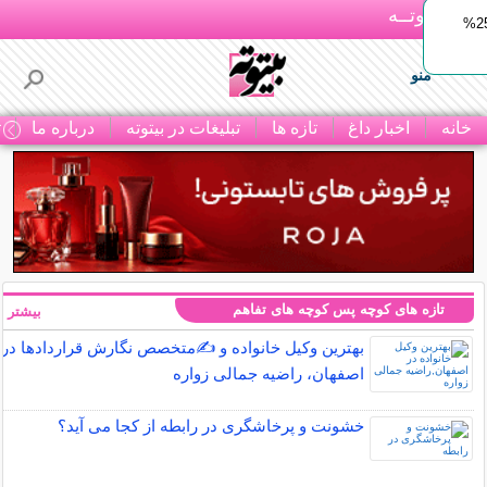
بـیتوتــه
ایمپلنت اقساطی با ضمانت مادام‌العمر+ 25%
منو
خانه
اخبار داغ
تازه ها
تبلیغات در بیتوته
درباره ما
ت
تازه های کوچه پس کوچه های تفاهم
بیشتر »
بهترین وکیل خانواده و ✍️متخصص نگارش قراردادها در
اصفهان، راضیه جمالی زواره
خشونت و پرخاشگری در رابطه از کجا می آید؟