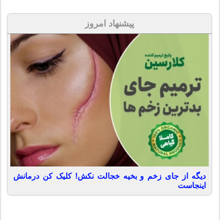
پیشنهاد امروز
دیگه از جای زخم و بخیه خجالت نکش! کلیک کن درمانش
اینجاست